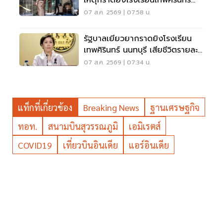
เหตุกราดยิงโรงเรียนเทพศิรินทร์
นนทบุรี
07 ส.ค. 2569 | 07:58 น.
รัฐบาลเยียวยากราดยิงโรงเรียน
เทพศิรินทร์ นนทบุรี เสียชีวิตรายละ
1 ล้าน
07 ส.ค. 2569 | 07:34 น.
แท็กที่เกี่ยวข้อง
Breaking News
ฐานเศรษฐกิจ
ทอท.
สนามบินสุวรรณภูมิ
เอมิเรตส์
COVID19
เที่ยวบินอินเดีย
แอร์อินเดีย