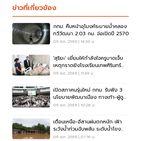
ข่าวที่เกี่ยวข้อง
กทม. คืบหน้าอุโมงค์ระบายน้ำคลอง
ทวีวัฒนา 2.03 กม. จ่อเปิดปี 2570
09 ส.ค. 2569 | 14:30 น.
'สุริยะ' เยี่ยมให้กำลังใจครูบาดเจ็บ
เหตุกราดยิงโรงเรียนเทพศิรินทร์
นนทบุรี
09 ส.ค. 2569 | 11:49 น.
เปิดสภาคนรุ่นใหม่ กทม. รับฟัง 3
นโยบายพัฒนาเมือง ทางเท้า-ผู้ดู
แลออทิสติก-จักรยาน
09 ส.ค. 2569 | 10:28 น.
เตือนเหนือ-อีสานฝนตกหนัก เฝ้า
ระวังน้ำท่วมฉับพลัน ระดับน้ำโขง
เพิ่มสูง
09 ส.ค. 2569 | 07:16 น.