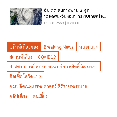
อัปเดตเส้นทางพายุ 2 ลูก
"ดอลฟิน-จันหอม" กระทบไทยหรือ
ไม่ เช็กเลย
09 ส.ค. 2569 | 07:03 น.
แท็กที่เกี่ยวข้อง
Breaking News
หลอกลวง
สถานที่เสี่ยง
COVID19
ศาสตราจารย์ ดร.นายแพทย์ ประสิทธิ์ วัฒนาภา
ติดเชื้อโควิด -19
คณบดีคณะแพทยศาสตร์ ศิริราชพยาบาล
คลิปเสียง
คนเสี่ยง