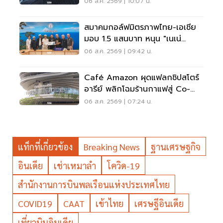
06 ส.ค. 2569 | 10:07 น.
สมาคมกอล์ฟมิตรภาพไทย-เอเชีย
มอบ 1.5 แสนบาท หนุน "เนเน่
รอยัล" ลุยเวทีที่สหรัฐ
06 ส.ค. 2569 | 09:42 น.
Café Amazon ผุดแฟลกชิปสโตร์
อารีย์ พลิกโฉมร้านกาแฟสู่ Co-
Working Space ครบวงจร
06 ส.ค. 2569 | 07:24 น.
แท็กที่เกี่ยวข้อง
Breaking News
ฐานเศรษฐกิจ
อินเดีย
เช่าเหมาลำ
โควิด-19
สำนักงานการบินพลเรือนแห่งประเทศไทย
COVID19
CAAT
เข้าไทย
เศรษฐีอินเดีย
เที่ยวบินอินเดีย