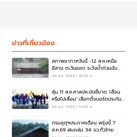
ข่าวที่เกี่ยวข้อง
สภาพอากาศวันนี้ -12 ส.ค.เหนือ
อีสาน ตะวันออก ระวังน้ำท่วมฉับ
พลัน น้ำป่าไหลหลาก
06 ส.ค. 2569 | 18:00 น.
ลุ้น 11 ส.ค.ศาลปค.นัดชี้ขาด 'เลื่อน
หรือไม่เลื่อน' เลือกตั้งบอร์ดประกัน
สังคม
06 ส.ค. 2569 | 12:00 น.
กรมอุตุฯประกาศเตือน พรุ่งนี้ 7
ส.ค.69 ฝนถล่ม 34 จว.ทั่วไทย