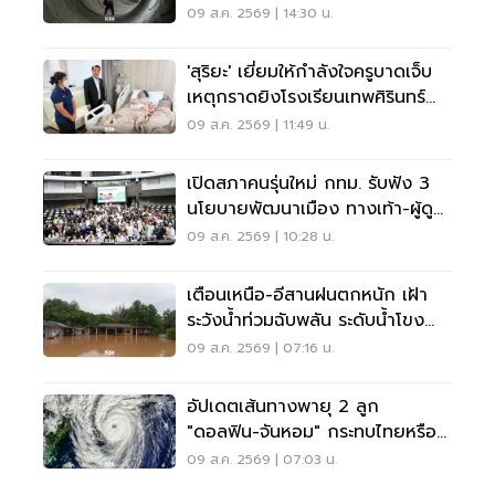
09 ส.ค. 2569 | 14:30 น.
'สุริยะ' เยี่ยมให้กำลังใจครูบาดเจ็บ
เหตุกราดยิงโรงเรียนเทพศิรินทร์
นนทบุรี
09 ส.ค. 2569 | 11:49 น.
เปิดสภาคนรุ่นใหม่ กทม. รับฟัง 3
นโยบายพัฒนาเมือง ทางเท้า-ผู้ดู
แลออทิสติก-จักรยาน
09 ส.ค. 2569 | 10:28 น.
เตือนเหนือ-อีสานฝนตกหนัก เฝ้า
ระวังน้ำท่วมฉับพลัน ระดับน้ำโขง
เพิ่มสูง
09 ส.ค. 2569 | 07:16 น.
อัปเดตเส้นทางพายุ 2 ลูก
"ดอลฟิน-จันหอม" กระทบไทยหรือ
ไม่ เช็กเลย
09 ส.ค. 2569 | 07:03 น.