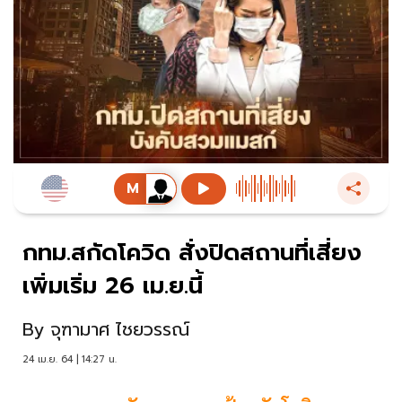
กทม.สกัดโควิด​ สั่งปิดสถานที่เสี่ยง
เพิ่มเริ่ม 26 เม.ย.นี้
By
จุฑามาศ ไชยวรรณ์
24 เม.ย. 64 | 14:27 น.