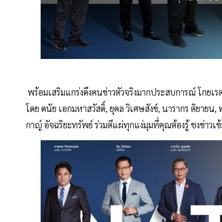
พร้อมเสริมแกร่งดึงคนข่าวตัวจริงมากประสบการณ์ โกยเรต
โดย ดนัย เอกมหาสวัสดิ์, ยุคล วิเศษสังข์, นารากร ติยาย
กาญ์ อัจฉริยะทรัพย์ ร่วมตีแผ่ทุกแง่มุมที่คุณต้องรู้ ชงข่