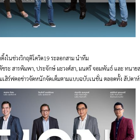
ติ้งในช่วงวิกฤติโควิด19 ระลอกสาม นำทีม
น, พัชระ สารพิมพา, ประจักษ์ มะวงศ์สา, มนตรี จอมพันธ์ และ ทนาย
าวเข้มเสิร์ฟคอข่าวจัดหนักจัดเต็มตามแบบฉบับเนชั่น ตลอดทั้ง สัปดาห