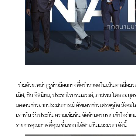
ร่วมด้วยเหล่ากูรูข่าวมือฉกาจที่คร่ำหวอดในเส้นทางสื่อม
เลิศ, ชิบ จิตนิยม, ประชาไท ธนณรงค์, ภาสพล โตหอมบุตรแล
มองคนข่าวมากประสบการณ์ อัพเดทข่าวเศรษฐกิจ สังคมโลก
เท่าทัน รับประกัน ความเข้มข้น จัดจ้านครบรส เข้าใจง
รายการคุณภาพที่คุณ ชื่นชอบได้ตามวันและเวลา ดังนี้