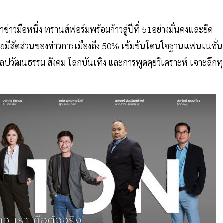
่าข่าวมือหนึ่ง ทรานส์ฟอร์มพร้อมก้าวสู่ปีที่ 51อย่างมั่นคงและยึด
โดยมีสัดส่วนของข่าวการเมืองถึง 50% เข้มข้นโดนใจฐานแฟนเนชั่น
ศิลปวัฒนธรรม สังคม โลกบันเทิง และการพูดคุยวิเคราะห์ เจาะลึกท