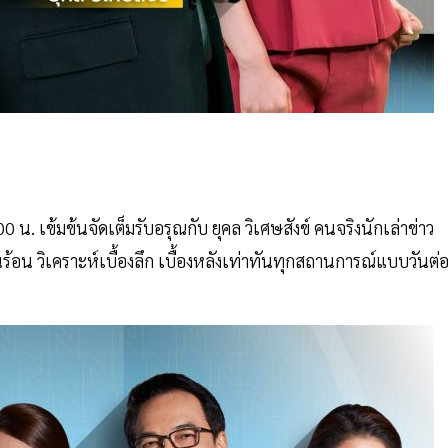
00 น. เข้มข้นจัดเต็มรับอรุณกับ ยุคล วิเศษสังข์ คนจริงนักเล่าข่าว
นร้อน วิเคราะห์เบื้องลึก เบื้องหลังเท่าทันทุกสถานการณ์แบบวันต่