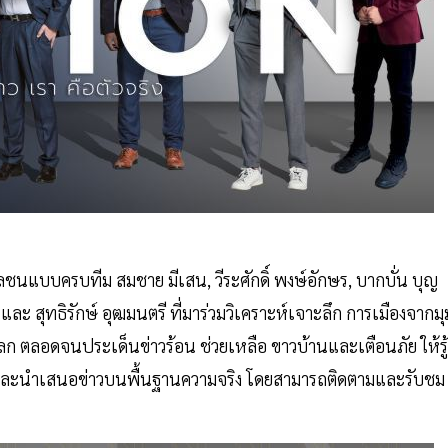
วลชนแบบครบทีม สมชาย มีเสน, วีระศักดิ์ พงษ์อักษร, บากบั่น บุญ
ะ สุทธิรักษ์ อุฒมนตรี ที่มาร่วมวิเคราะห์เจาะลึก การเมืองจากมุ
 ตลอดจนประเด็นข่าวร้อน ช่วยเหลือ ขาวบ้านและเตือนภัย ให้รู้
่ายและนำเสนอข่าวบนพื้นฐานความจริง โดยสามารถติดตามและรับชม