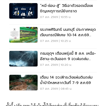
“หนี-ซ่อน-สู้” วิธีเอาตัวรอดเมื่อเผ
ขิญเหตุการณ์ยิงกราด
07 ส.ค. 2569 | 10:55 น.
รร.เทพศิรินทร์ นนทบุรี ประกาศหยุด
เรียนกรณีพิเศษ 10-14 ส.ค.69
หลังเหตุกราดยิง
07 ส.ค. 2569 | 10:25 น.
กรมอุตุฯ เตือนพรุ่งนี้ 8 ส.ค. เหนือ-
อีสาน-ตะวันออก 9 จว.ฝนถล่ม
ระวังน้ำท่วมฉับพลัน
07 ส.ค. 2569 | 10:20 น.
เตือน 14 จว.เฝ้าระวังแผ่นดินถล่ม
น้ำป่าไหลหลากวันที่ 7-9 ส.ค.69
07 ส.ค. 2569 | 08:45 น.
ทั้งนี้ ปลัด กทม.ได้เน้นย้ำให้ทุกส่วนที่เกี่ยวข้องได้วางแผน