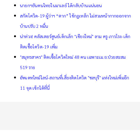
นายกฯยันคนไทยในมาเลย์ ได้กลับบ้านแน่นอน
สกัดโควิด-19 ผู้ว่าฯ “ตาก” ใช้กฎเหล็ก ไม่สวมหน้ากากออกจาก
บ้านปรับ 2 หมื่น
น่าห่วง! คลัสเตอร์ศูนย์เด็กเล็ก "เชียงใหม่" ลาม ครู-ภารโรง-เด็ก
ติดเชื้อโควิด-19 เพิ่ม
"สมุทรสาคร" ติดเชื้อโควิดใหม่ 48 คน เฉพาะเม.ย.ป่วยสะสม
519 ราย
อัพเดทไทม์ไลน์-สถานที่เสี่ยงติดโควิด "ชลบุรี" แห่งใหม่เพิ่มอีก
11 จุด เช็กได้ที่นี่