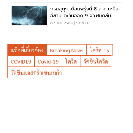
กรมอุตุฯ เตือนพรุ่งนี้ 8 ส.ค. เหนือ-
อีสาน-ตะวันออก 9 จว.ฝนถล่ม
ระวังน้ำท่วมฉับพลัน
07 ส.ค. 2569 | 10:20 น.
แท็กที่เกี่ยวข้อง
Breaking News
โควิด-19
COVID19
Covid-19
โควิด
วัคซีนโควิด
วัคซีนแอสตร้าเซนเนก้า