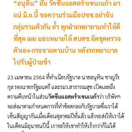
“อนุทิน” ยัน วัคซีนแอสตร้าเซนเนก้า มา
แน่ มิ.ย.นี้ ขอความร่วมมือปชช.อย่าจับ
กลุ่มรวมตัวกัน ย้ำ ทุกฝ่ายพยายามทำให้ดี
ที่สุด เผย มอบหมายให้ สบสช.จัดชุดตรวจ
ตัวเอง-กระจายตามบ้าน หลังรถพยาบาล
ไปรับผู้ป่วยช้า
23 เมษายน 2564 ที่ทำเนียบรัฐบาล นายอนุทิน ชาญวีร
กุล รองนายกรัฐมนตรี และรมว.สาธารณสุข เปิดเผยถึง
ความคืบหน้าในส่วน
วัคซีนแอสตร้าเซนเนก้า
ว่า บริษัทฯ
จะส่งมาตามกำหนดการที่ทำข้อตกลงกับรัฐบาลซึ่งเราได้
เซ็นสัญญากันเมื่อเดือนตุลาคมปีที่แล้ว แล้วจะส่งให้เราได้
ในเดือนมิถุนายนปีนี้ เราจะให้เขาทำให้เร็วกว่าก็ไม่ได้