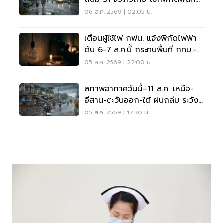
เสี่ยงด่วน
06 ส.ค. 2569 | 02:05 น.
เตือนผู้ใช้ไฟ กฟน. แจ้งพิกัดไฟฟ้า
ดับ 6-7 ส.ค.นี้ กระทบพื้นที่ กทม.-
นนทบุรี-สมุทรปราการ
05 ส.ค. 2569 | 22:00 น.
สภาพอากาศวันนี้–11 ส.ค. เหนือ-
อีสาน-ตะวันออก-ใต้ ฝนถล่ม ระวัง
น้ำป่า น้ำท่วมขัง
05 ส.ค. 2569 | 17:30 น.