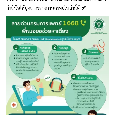
กำลังใจให้บุคลากรทางการแพทย์เหล่านี้ด้วย”