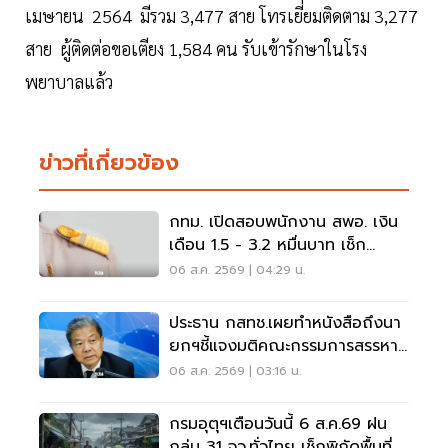
เมษายน 2564 มีรวม 3,477 สาย โทรเยี่ยมติดตาม 3,277
สาย ผู้ติดต่อขอเตียง 1,584 คน รับเข้ารักษาในโรง
พยาบาลแล้ว
ข่าวที่เกี่ยวข้อง
กทม. เปิดสอบพนักงาน สพอ. เงิน
เดือน 1.5 - 3.2 หมื่นบาท เช็ก
เงื่อนไข-วิธีสมัครที่นี่
06 ส.ค. 2569 | 04:29 น.
ประธาน กสทช.เผยทำหนังสือถึงนา
ยกฯชี้แจงมติคณะกรรมการสรรหา
กรรมการ กสทช.
06 ส.ค. 2569 | 03:16 น.
กรมอุตุฯเตือนวันนี้ 6 ส.ค.69 ฝน
ถล่ม 31 จว.ทั่วไทย เช็กพิกัดพื้นที่