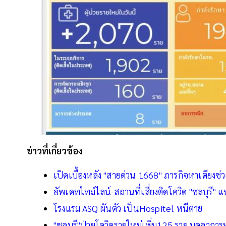
ข่าวที่เกี่ยวข้อง
เปิดเบื้องหลัง "สายด่วน 1668" ภารกิจหาเตียงช่ว
อัพเดทไทม์ไลน์-สถานที่เสี่ยงติดโควิด "ชลบุรี" แห่ง
โรงแรม ASQ ผันตัว เป็นHospitel หนีตาย
"ชลบุรี"ป่วยโควิดรายใหม่เพิ่ม125 ราย บุคลากา