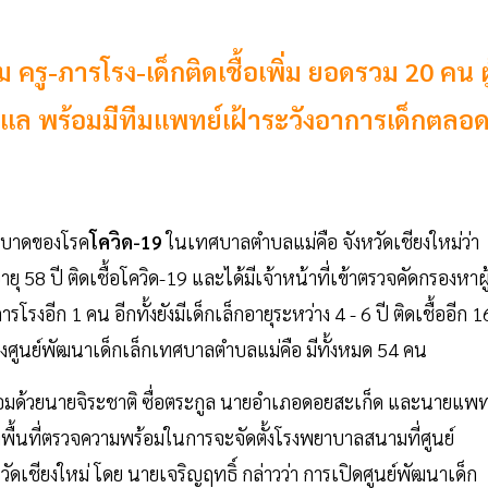
ม ครู-ภารโรง-เด็กติดเชื้อเพิ่ม ยอดรวม 20 คน ผู
อดูแล พร้อมมีทีมแพทย์เฝ้าระวังอาการเด็กตลอ
ระบาดของโรค
โควิด-19
ในเทศบาลตำบลแม่คือ จังหวัดเชียงใหม่ว่า
 58 ปี ติดเชื้อโควิด-19 และได้มีเจ้าหน้าที่เข้าตรวจคัดกรองหาผู
รโรงอีก 1 คน อีกทั้งยังมีเด็กเล็กอายุระหว่าง 4 - 6 ปี ติดเชื้ออีก 1
งศูนย์พัฒนาเด็กเล็กเทศบาลตำบลแม่คือ มีทั้งหมด 54 คน
ร้อมด้วย​นายจิระชาติ​ ซื่อตระกูล​ นายอำเภอดอยสะเก็ด และนายแพท
พื้นที่ตรวจความพร้อมในการจะจัดตั้งโรงพยาบาลสนามที่ศูนย์
เชียงใหม่ โดย นายเจริญฤทธิ์ กล่าวว่า การเปิดศูนย์พัฒนาเด็ก