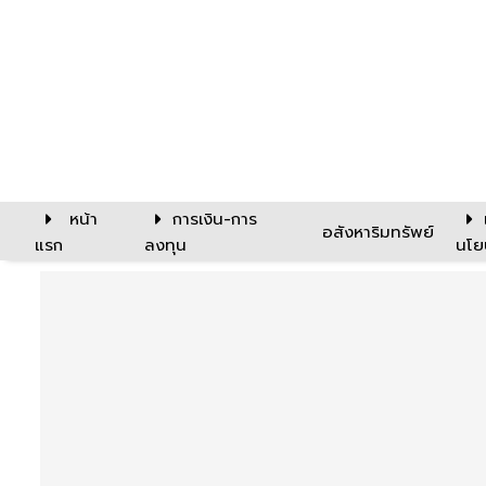
หน้า
การเงิน-การ
อสังหาริมทรัพย์
แรก
ลงทุน
นโย