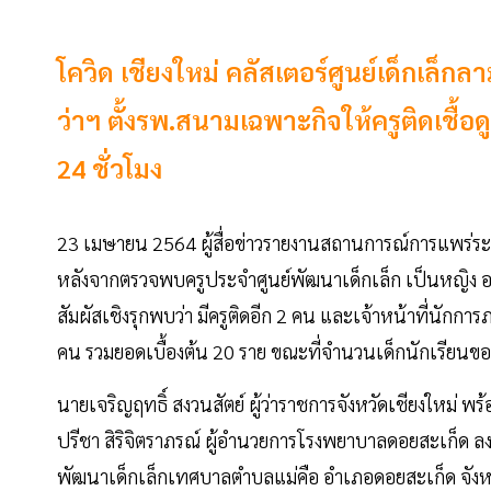
โควิด เชียงใหม่ คลัสเตอร์ศูนย์เด็กเล็กลา
ว่าฯ ตั้งรพ.สนามเฉพาะกิจให้ครูติดเชื้
24 ชั่วโมง
23 เมษายน 2564 ผู้สื่อข่าวรายงานสถานการณ์การแพร่
หลังจากตรวจพบครูประจำศูนย์พัฒนาเด็กเล็ก เป็นหญิง​ อายุ
สัมผัสเชิงรุกพบว่า มีครูติดอีก 2 คน และเจ้าหน้าที่นักการภา
คน รวมยอดเบื้องต้น 20 ราย ขณะที่จำนวนเด็กนักเรียนขอ
นายเจริญฤทธิ์ สงวนสัตย์ ผู้ว่าราชการจังหวัดเชียงใหม่ พ
ปรีชา สิริจิตราภรณ์ ผู้อำนวยการโรงพยาบาลดอยสะเก็ด ลง
พัฒนาเด็กเล็กเทศบาลตำบลแม่คือ อำเภอดอยสะเก็ด จังหวัด