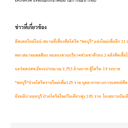
ข่าวที่เกี่ยวข้อง
อัพเดทไทม์ไลน์-สถานที่เสี่ยงติดโควิด "ชลบุรี" แห่งใหม่เพิ่มอีก 11 จุด 
พลาสมาหมดสต็อก หมอยงชวนบริจาคช่วยชาติรอบ 2 หลังติดเชื้อโคว
บอร์ดสปสช.จัดงบประมาณ 3,753 ล้านบาท สู้โควิด-19 ระบาด
"ชลบุรี"ป่วยโควิดรายใหม่เพิ่ม125 ราย บุคลากรทางการแพทย์ติด
ยังหนัก! นนทบุรี ป่วยโควิดใหม่วันเดียวพุ่ง 105 ราย โยงสถานบันเท