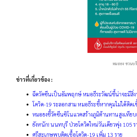
หมอยง ชวนบร
ข่าวที่เกี่ยวข้อง :
ฉีดวัคซีนเป็นอัมพฤกษ์ หมอธีระวัฒน์ชี้น่าจะมีส
โควิด-19 ระลอกสาม หมอธีระชี้หากคุมไม่ได้ติดเช
หมอยงชี้วัคซีนซิโนแวคสร้างภูมิต้านทานสูงเทียบเท
ยังหนัก! นนทบุรี ป่วยโควิดใหม่วันเดียวพุ่ง 105
ศรีสะเกษพบติดเชื้อโควิด-19 เพิ่ม 13 ราย