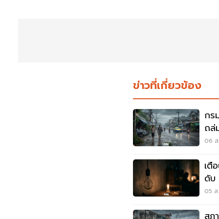
ข่าวที่เกี่ยวข้อง
กรม
ถล่ม
เสี่
06 ส.
เตื
ดับ
นนท
05 ส.
สภา