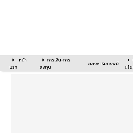
หน้า
การเงิน-การ
อสังหาริมทรัพย์
แรก
ลงทุน
นโย