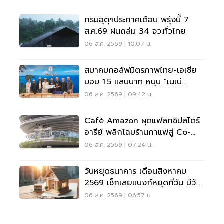
กรมอุตุฯประกาศเตือน พรุ่งนี้ 7
ส.ค.69 ฝนถล่ม 34 จว.ทั่วไทย
06 ส.ค. 2569 | 10:07 น.
สมาคมกอล์ฟมิตรภาพไทย-เอเชีย
มอบ 1.5 แสนบาท หนุน "เนเน่
รอยัล" ลุยเวทีที่สหรัฐ
06 ส.ค. 2569 | 09:42 น.
Café Amazon ผุดแฟลกชิปสโตร์
อารีย์ พลิกโฉมร้านกาแฟสู่ Co-
Working Space ครบวงจร
06 ส.ค. 2569 | 07:24 น.
วันหยุดธนาคาร เดือนสิงหาคม
2569 เช็กเลยแบงก์หยุดกี่วัน มีวัน
หยุดยาวไหม
06 ส.ค. 2569 | 06:57 น.