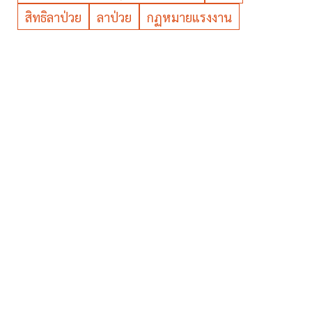
สิทธิลาป่วย
ลาป่วย
กฏหมายแรงงาน