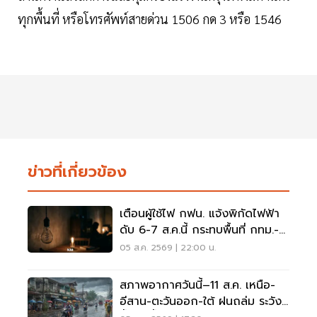
ทุกพื้นที่ หรือโทรศัพท์สายด่วน 1506 กด 3 หรือ 1546
ข่าวที่เกี่ยวข้อง
เตือนผู้ใช้ไฟ กฟน. แจ้งพิกัดไฟฟ้า
ดับ 6-7 ส.ค.นี้ กระทบพื้นที่ กทม.-
นนทบุรี-สมุทรปราการ
05 ส.ค. 2569 | 22:00 น.
สภาพอากาศวันนี้–11 ส.ค. เหนือ-
อีสาน-ตะวันออก-ใต้ ฝนถล่ม ระวัง