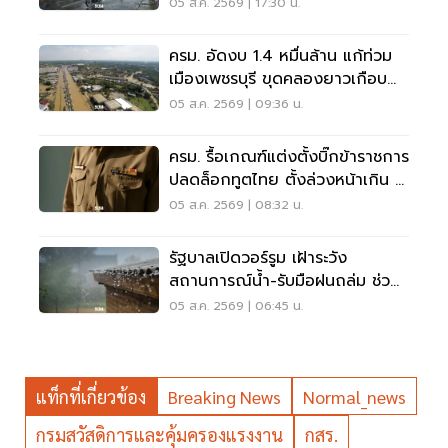
น้ำป่า น้ำท่วมขัง
05 ส.ค. 2569 | 17:30 น.
ครม. อัดงบ 1.4 หมื่นล้าน แก้ท่วม
เมืองเพชรบุรี ขุดคลองยาวเกือบ
40 กม.
05 ส.ค. 2569 | 09:36 น.
ครม. รื้อเกณฑ์แต่งตั้งบิ๊กข้าราชการ
ปลดล็อกทูตไทย ตั้งล่วงหน้าเกิน 2
เดือน
05 ส.ค. 2569 | 08:32 น.
รัฐบาลเปิดวอร์รูม เฝ้าระวัง
สถานการณ์น้ำ-รับมือฝนถล่ม ช่วย
เหลือปชช. 24 ชม.
05 ส.ค. 2569 | 06:45 น.
แท็กที่เกี่ยวข้อง
Breaking News
Normal_news
กรมสวัสดิการและคุ้มครองแรงงาน
กสร.