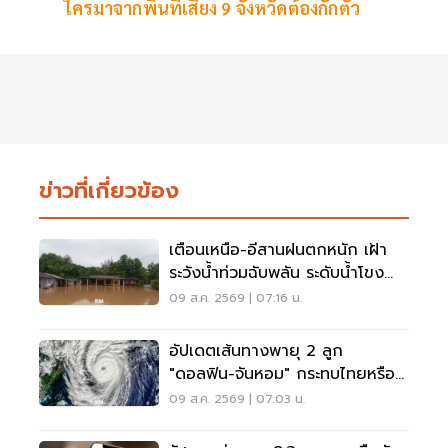
ใครมาจากพื้นที่เสี่ยง 9 จังหวัดต้องกักตัว
ข่าวที่เกี่ยวข้อง
เตือนเหนือ-อีสานฝนตกหนัก เฝ้า
ระวังน้ำท่วมฉับพลัน ระดับน้ำโขง
เพิ่มสูง
09 ส.ค. 2569 | 07:16 น.
อัปเดตเส้นทางพายุ 2 ลูก
"ดอลฟิน-จันหอม" กระทบไทยหรือ
ไม่ เช็กเลย
09 ส.ค. 2569 | 07:03 น.