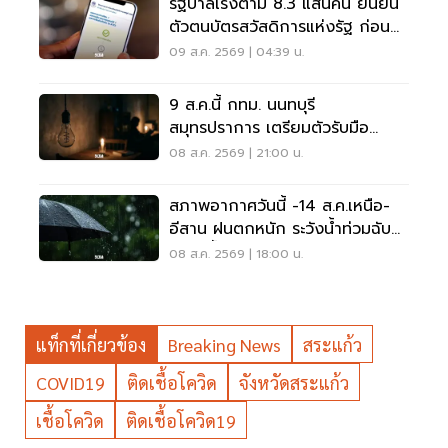
รัฐบาลเร่งตาม 8.3 แสนคน ยืนยัน
ตัวตนบัตรสวัสดิการแห่งรัฐ ก่อน
พลาดสิทธิ
09 ส.ค. 2569 | 04:39 น.
9 ส.ค.นี้ กทม. นนทบุรี
สมุทรปราการ เตรียมตัวรับมือ
'ไฟฟ้าดับ' หลายจุด
08 ส.ค. 2569 | 21:00 น.
สภาพอากาศวันนี้ -14 ส.ค.เหนือ-
อีสาน ฝนตกหนัก ระวังน้ำท่วมฉับ
พลัน น้ำป่าไหลหลาก
08 ส.ค. 2569 | 18:00 น.
แท็กที่เกี่ยวข้อง
Breaking News
สระแก้ว
COVID19
ติดเชื้อโควิด
จังหวัดสระแก้ว
เชื้อโควิด
ติดเชื้อโควิด19