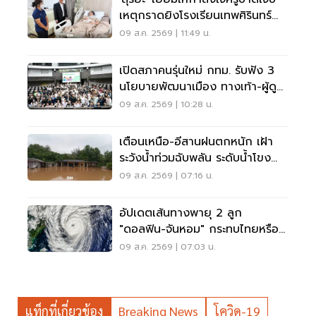
เหตุกราดยิงโรงเรียนเทพศิรินทร์
นนทบุรี
09 ส.ค. 2569 | 11:49 น.
เปิดสภาคนรุ่นใหม่ กทม. รับฟัง 3
นโยบายพัฒนาเมือง ทางเท้า-ผู้ดู
แลออทิสติก-จักรยาน
09 ส.ค. 2569 | 10:28 น.
เตือนเหนือ-อีสานฝนตกหนัก เฝ้า
ระวังน้ำท่วมฉับพลัน ระดับน้ำโขง
เพิ่มสูง
09 ส.ค. 2569 | 07:16 น.
อัปเดตเส้นทางพายุ 2 ลูก
"ดอลฟิน-จันหอม" กระทบไทยหรือ
ไม่ เช็กเลย
09 ส.ค. 2569 | 07:03 น.
แท็กที่เกี่ยวข้อง
Breaking News
โควิด-19