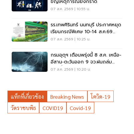
ขิญเหตุการณ์ยิงกราด
07 ส.ค. 2569 | 10:55 น.
รร.เทพศิรินทร์ นนทบุรี ประกาศหยุด
เรียนกรณีพิเศษ 10-14 ส.ค.69
หลังเหตุกราดยิง
07 ส.ค. 2569 | 10:25 น.
กรมอุตุฯ เตือนพรุ่งนี้ 8 ส.ค. เหนือ-
อีสาน-ตะวันออก 9 จว.ฝนถล่ม
ระวังน้ำท่วมฉับพลัน
07 ส.ค. 2569 | 10:20 น.
แท็กที่เกี่ยวข้อง
Breaking News
โควิด-19
วัดราชบพิธ
COVID19
Covid-19