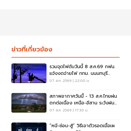
ข่าวที่เกี่ยวข้อง
รวมจุดไฟดับวันนี้ 8 ส.ค.69 กฟน.
แจ้งงดจ่ายไฟ กทม. นนนทบุรี
สมุทรปราการ
07 ส.ค. 2569 | 22:00 น.
สภาพอากาศวันนี้ - 13 ส.ค.ไทยฝน
ตกต่อเนื่อง เหนือ-อีสาน ระวังฝน
ตกหนักมากบางแห่ง
07 ส.ค. 2569 | 17:30 น.
“หนี-ซ่อน-สู้” วิธีเอาตัวรอดเมื่อเผ