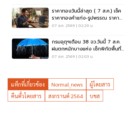
ราคาทองวันนี้ล่าสุด ( 7 ส.ค.) เช็ค
ราคาทองคำแท่ง-รูปพรรณ ราคา
ขาย - รับซื้อ กี่บาท
07 ส.ค. 2569 | 02:29 น.
กรมอุตุฯเตือน 38 จว.วันนี้ 7 ส.ค.
ฝนตกหนักบางแห่ง เช็กพิกัดพื้นที่
เสี่ยงด่วน
07 ส.ค. 2569 | 02:03 น.
แท็กที่เกี่ยวข้อง
Normal_news
ผู้โดยสาร
คืนตั๋วโดยสาร
สงกรานต์ 2564
บขส