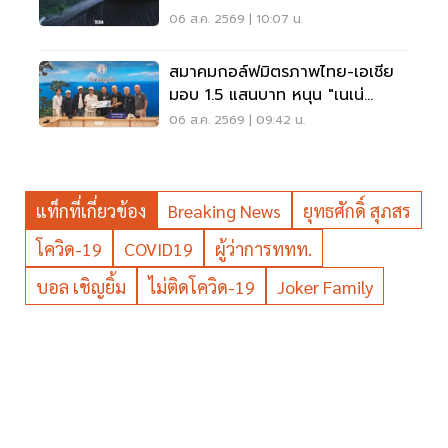
06 ส.ค. 2569 | 10:07 น.
สมาคมกอล์ฟมิตรภาพไทย-เอเชีย
มอบ 1.5 แสนบาท หนุน "เนเน่
รอยัล" ลุยเวทีที่สหรัฐ
06 ส.ค. 2569 | 09:42 น.
แท็กที่เกี่ยวข้อง
Breaking News
ยุทธศักดิ์ สุภสร
โควิด-19
COVID19
ผู้ว่าการททท.
บอล เชิญยิ้ม
ไม่ติดโควิด-19
Joker Family