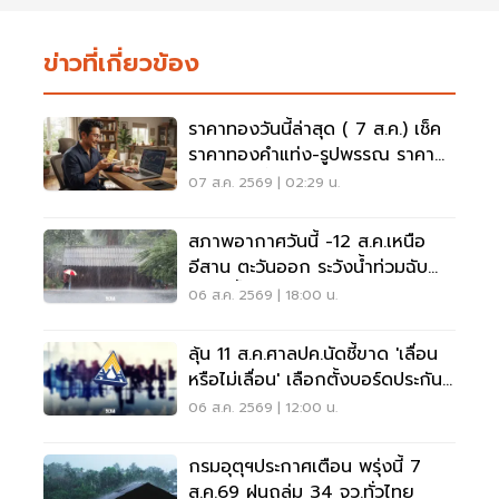
ข่าวที่เกี่ยวข้อง
ราคาทองวันนี้ล่าสุด ( 7 ส.ค.) เช็ค
ราคาทองคำแท่ง-รูปพรรณ ราคา
ขาย - รับซื้อ กี่บาท
07 ส.ค. 2569 | 02:29 น.
สภาพอากาศวันนี้ -12 ส.ค.เหนือ
อีสาน ตะวันออก ระวังน้ำท่วมฉับ
พลัน น้ำป่าไหลหลาก
06 ส.ค. 2569 | 18:00 น.
ลุ้น 11 ส.ค.ศาลปค.นัดชี้ขาด 'เลื่อน
หรือไม่เลื่อน' เลือกตั้งบอร์ดประกัน
สังคม
06 ส.ค. 2569 | 12:00 น.
กรมอุตุฯประกาศเตือน พรุ่งนี้ 7
ส.ค.69 ฝนถล่ม 34 จว.ทั่วไทย