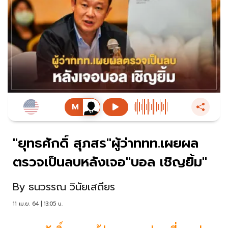
"ยุทธศักดิ์ สุภสร"ผู้ว่าททท.เผยผล
ตรวจเป็นลบหลังเจอ"บอล เชิญยิ้ม"
By
ธนวรรณ วินัยเสถียร
11 เม.ย. 64 | 13:05 น.