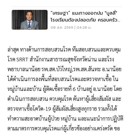
“เศรษฐา” แนะทางออกปม "บูลลี่"
โรงเรียนต้องปลอดภัย ครอบครัว
ต้องรับฟัง
08 ส.ค. 2569 | 04:28 น.
ล่าสุด ทางด้านการสอบสวนโรค ทีมสอบสวนและควบคุม
โรค SRRT สำนักงานสาธารณสุขจังหวัดน่าน และโรง
พยาบาลนาน้อย รพ.สต.บัวใหญ่,รพ.สต.สันทะ อ.นาน้อย
ได้ดำเนินการลงพื้นที่สอบสวนโรคและตรวจหาเชื้อ ใน
หมู่บ้านและบ้าน ผู้ติดเชื้อรายที่ 6 บ้านอยู่ อ.นาน้อย โดย
ดำเนินการสอบสวน ควบคุมโรค ค้นหาผู้เสี่ยงสัมผัส และ
ตรวจหาเชื้อโควิด-19 ผู้สัมผัสเสี่ยงสูงทุกราย รวมทั้งได้
ทำความสะอาดบ้านผู้ป่วย หมู่บ้าน และแนะนำการปฏิบัติ
ตามมาตรการควบคุมโรคแก่ผู้เกี่ยวข้องอย่างเคร่งครัด ขอ