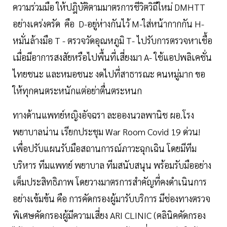
ความร่วมมือ ให้ปฎิบัติตามมาตรการชีวิตวิถีใหม่ DMHTT
อย่างเคร่งครัด คือ D-อยู่ห่างกันไว้ M-ใส่หน้ากากกัน H-
หมั่นล้างมือ T - ตรวจวัดอุณหภูมิ T- ไปรับการตรวจหาเชื้อ
เมื่อมีอาการสงสัยหรือไปพื้นที่เสี่ยงมา A- ใช้แอปพลิเคชั่น
ไทยชนะ และหมอชนะ งดไปที่สาธารณะ คนหมู่มาก ขอ
ให้ทุกคนตระหนักแต่อย่าตื่นตระหนก
ทางด้านแพทย์หญิงอัจฉรา ละอองนวลพานิช ผอ.โรง
พยาบาลน่าน เรียกประชุม War Room Covid 19 ด่วน!
เพื่อปรับแผนรับมือสถานการณ์ภาวะฉุกเฉิน โดยมีทีม
บริหาร ทีมแพทย์ พยาบาล ทีมสนับสนุน พร้อมรับมืออย่าง
เต็มประสิทธิภาพ โดยวางมาตรการสำคัญที่คงดำเนินการ
อย่างเข้มข้น คือ การคัดกรองผู้มารับบริการ มีช่องทางตรวจ
พิเศษคัดกรองผู้มีความเสี่ยง ARI CLINIC (คลินิคคัดกรอง