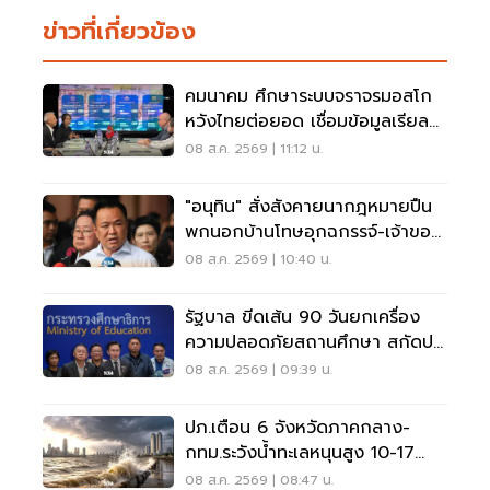
ข่าวที่เกี่ยวข้อง
คมนาคม ศึกษาระบบจราจรมอสโก
หวังไทยต่อยอด เชื่อมข้อมูลเรียล
ไทม์ แก้รถติด
08 ส.ค. 2569 | 11:12 น.
"อนุทิน" สั่งสังคายนากฎหมายปืน
พกนอกบ้านโทษอุกฉกรรจ์-เจ้าของ
โดนหนัก
08 ส.ค. 2569 | 10:40 น.
รัฐบาล ขีดเส้น 90 วันยกเครื่อง
ความปลอดภัยสถานศึกษา สกัดปม
บูลลี่
08 ส.ค. 2569 | 09:39 น.
ปภ.เตือน 6 จังหวัดภาคกลาง-
กทม.ระวังน้ำทะเลหนุนสูง 10-17
ส.ค.69
08 ส.ค. 2569 | 08:47 น.