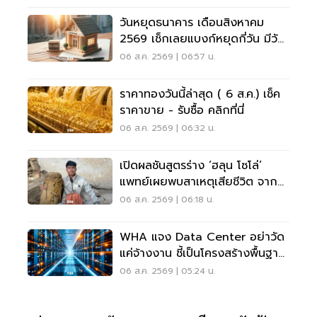
วันหยุดธนาคาร เดือนสิงหาคม
2569 เช็กเลยแบงก์หยุดกี่วัน มีวัน
หยุดยาวไหม
06 ส.ค. 2569 | 06:57 น.
ราคาทองวันนี้ล่าสุด ( 6 ส.ค.) เช็ค
ราคาขาย - รับซื้อ คลิกที่นี่
06 ส.ค. 2569 | 06:32 น.
เปิดผลชันสูตรร่าง ‘ฮลุน โซโล่’
แพทย์เผยพบสาเหตุเสียชีวิต จาก
ระบบหัวใจล้มเหลว
06 ส.ค. 2569 | 06:18 น.
WHA แจง Data Center อย่าวัด
แค่จ้างงาน ชี้เป็นโครงสร้างพื้นฐาน
เศรษฐกิจดิจิทัล
06 ส.ค. 2569 | 05:24 น.