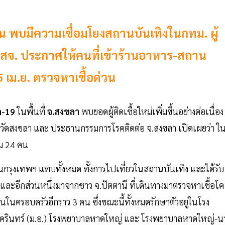
คน พบมีความเชื่อมโยงสถานบันเทิงในกทม. ผู้
่ สสจ. ประกาศให้คนที่เข้าร้านอาหาร-สถาน
5 เม.ย. ตรวจหาเชื้อด่วน
ด-19
ในพื้นที่
จ.สงขลา
พบยอดผู้ติดเชื้อใหม่เพิ่มขึ้นอย่างต่อเนื่อง
รจังหวัดสงขลา และ ประธานกรรมการโรคติดต่อ จ.สงขลา เปิดเผยว่า ใ
ม 24 คน
ุงเทพฯ แทบทั้งหมด ทั้งการไปเที่ยวในสถานบันเทิง และได้รับ
และอีกส่วนหนึ่งมาจากชาว จ.ปัตตานี ที่เดินทางมาตรวจหาเชื้อโค
นในครอบครัวอีกราว 3 คน ซึ่งขณะนี้ทั้งหมดรักษาตัวอยู่ในโรง
นครินทร์ (ม.อ.) โรงพยาบาลหาดใหญ่ และ โรงพยาบาลหาดใหญ่-น