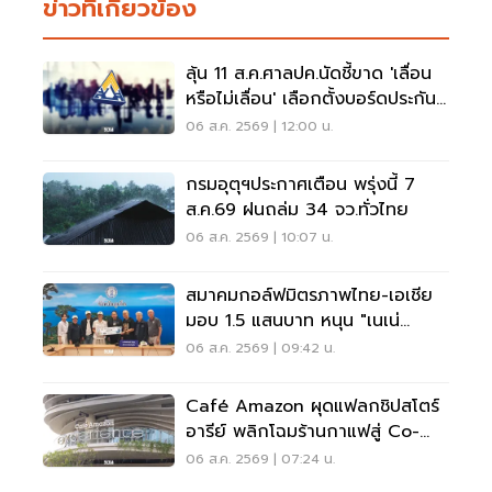
ข่าวที่เกี่ยวข้อง
ลุ้น 11 ส.ค.ศาลปค.นัดชี้ขาด 'เลื่อน
หรือไม่เลื่อน' เลือกตั้งบอร์ดประกัน
สังคม
06 ส.ค. 2569 | 12:00 น.
กรมอุตุฯประกาศเตือน พรุ่งนี้ 7
ส.ค.69 ฝนถล่ม 34 จว.ทั่วไทย
06 ส.ค. 2569 | 10:07 น.
สมาคมกอล์ฟมิตรภาพไทย-เอเชีย
มอบ 1.5 แสนบาท หนุน "เนเน่
รอยัล" ลุยเวทีที่สหรัฐ
06 ส.ค. 2569 | 09:42 น.
Café Amazon ผุดแฟลกชิปสโตร์
อารีย์ พลิกโฉมร้านกาแฟสู่ Co-
Working Space ครบวงจร
06 ส.ค. 2569 | 07:24 น.