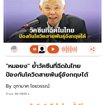
"หมอยง" ย้ำวัคซีนที่ฉีดในไทย
ป้องกันโควิดสายพันธุ์อังกฤษได้
By
จุฑามาศ ไชยวรรณ์
11 เม.ย. 64 | 09:45 น.