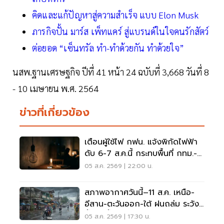
คิดและแก้ปัญหาสู่ความสำเร็จ แบบ Elon Musk
ภารกิจปั้น มาร์ส เพ็ทแคร์ สู่แบรนด์ในใจคนรักสัตว์
ต่อยอด “เซ็นทรัล ทำ-ทำด้วยกัน ทำด้วยใจ”
นสพ.ฐานเศรษฐกิจ ปีที่ 41 หน้า 24 ฉบับที่ 3,668 วันที่ 8
- 10 เมษายน พ.ศ. 2564
ข่าวที่เกี่ยวข้อง
เตือนผู้ใช้ไฟ กฟน. แจ้งพิกัดไฟฟ้า
ดับ 6-7 ส.ค.นี้ กระทบพื้นที่ กทม.-
นนทบุรี-สมุทรปราการ
05 ส.ค. 2569 | 22:00 น.
สภาพอากาศวันนี้–11 ส.ค. เหนือ-
อีสาน-ตะวันออก-ใต้ ฝนถล่ม ระวัง
น้ำป่า น้ำท่วมขัง
05 ส.ค. 2569 | 17:30 น.