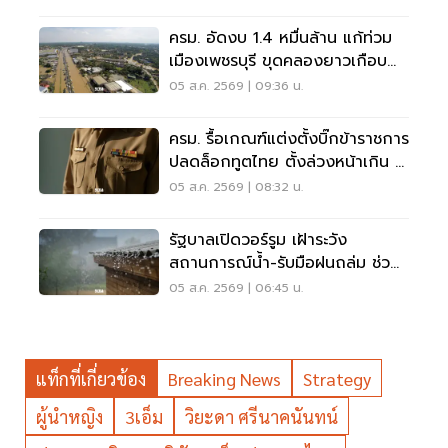
ครม. อัดงบ 1.4 หมื่นล้าน แก้ท่วม
เมืองเพชรบุรี ขุดคลองยาวเกือบ
40 กม.
05 ส.ค. 2569 | 09:36 น.
ครม. รื้อเกณฑ์แต่งตั้งบิ๊กข้าราชการ
ปลดล็อกทูตไทย ตั้งล่วงหน้าเกิน 2
เดือน
05 ส.ค. 2569 | 08:32 น.
รัฐบาลเปิดวอร์รูม เฝ้าระวัง
สถานการณ์น้ำ-รับมือฝนถล่ม ช่วย
เหลือปชช. 24 ชม.
05 ส.ค. 2569 | 06:45 น.
แท็กที่เกี่ยวข้อง
Breaking News
Strategy
ผู้นำหญิง
3เอ็ม
วิยะดา ศรีนาคนันทน์