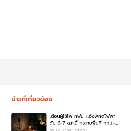
ข่าวที่เกี่ยวข้อง
เตือนผู้ใช้ไฟ กฟน. แจ้งพิกัดไฟฟ้า
ดับ 6-7 ส.ค.นี้ กระทบพื้นที่ กทม.-
นนทบุรี-สมุทรปราการ
05 ส.ค. 2569 | 22:00 น.