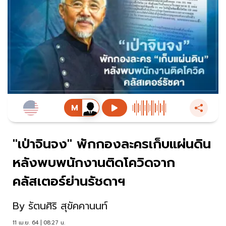
"เป่าจินจง" พักกองละครเก็บแผ่นดิน
หลังพบพนักงานติดโควิดจาก
คลัสเตอร์ย่านรัชดาฯ
By
รัตนศิริ สุขัคคานนท์
11 เม.ย. 64 | 08:27 น.