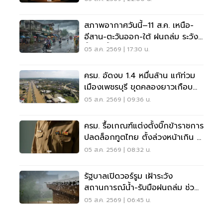
สภาพอากาศวันนี้–11 ส.ค. เหนือ-
อีสาน-ตะวันออก-ใต้ ฝนถล่ม ระวัง
น้ำป่า น้ำท่วมขัง
05 ส.ค. 2569 | 17:30 น.
ครม. อัดงบ 1.4 หมื่นล้าน แก้ท่วม
เมืองเพชรบุรี ขุดคลองยาวเกือบ
40 กม.
05 ส.ค. 2569 | 09:36 น.
ครม. รื้อเกณฑ์แต่งตั้งบิ๊กข้าราชการ
ปลดล็อกทูตไทย ตั้งล่วงหน้าเกิน 2
เดือน
05 ส.ค. 2569 | 08:32 น.
รัฐบาลเปิดวอร์รูม เฝ้าระวัง
สถานการณ์น้ำ-รับมือฝนถล่ม ช่วย
เหลือปชช. 24 ชม.
05 ส.ค. 2569 | 06:45 น.