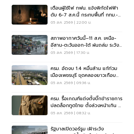
เตือนผู้ใช้ไฟ กฟน. แจ้งพิกัดไฟฟ้า
ดับ 6-7 ส.ค.นี้ กระทบพื้นที่ กทม.-
นนทบุรี-สมุทรปราการ
05 ส.ค. 2569 | 22:00 น.
สภาพอากาศวันนี้–11 ส.ค. เหนือ-
อีสาน-ตะวันออก-ใต้ ฝนถล่ม ระวัง
น้ำป่า น้ำท่วมขัง
05 ส.ค. 2569 | 17:30 น.
ครม. อัดงบ 1.4 หมื่นล้าน แก้ท่วม
เมืองเพชรบุรี ขุดคลองยาวเกือบ
40 กม.
05 ส.ค. 2569 | 09:36 น.
ครม. รื้อเกณฑ์แต่งตั้งบิ๊กข้าราชการ
ปลดล็อกทูตไทย ตั้งล่วงหน้าเกิน 2
เดือน
05 ส.ค. 2569 | 08:32 น.
รัฐบาลเปิดวอร์รูม เฝ้าระวัง