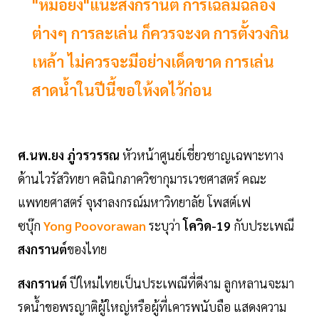
"หมอยง"แนะสงกรานต์ การเฉลิมฉลอง
ต่างๆ การละเล่น ก็ควรจะงด การตั้งวงกิน
เหล้า ไม่ควรจะมีอย่างเด็ดขาด การเล่น
สาดน้ำในปีนี้ขอให้งดไว้ก่อน
ศ.นพ.ยง ภู่วรวรรณ
หัวหน้าศูนย์เชี่ยวชาญเฉพาะทาง
ด้านไวรัสวิทยา คลินิกภาควิชากุมารเวชศาสตร์ คณะ
แพทยศาสตร์ จุฬาลงกรณ์มหาวิทยาลัย โพสต์เฟ
ซบุ๊ก
Yong Poovorawan
ระบุว่า
โควิด-19
กับประเพณี
สงกรานต์
ของไทย
สงกรานต์
ปีใหม่ไทยเป็นประเพณีที่ดีงาม ลูกหลานจะมา
รดน้ำขอพรญาติผู้ใหญ่หรือผู้ที่เคารพนับถือ แสดงความ