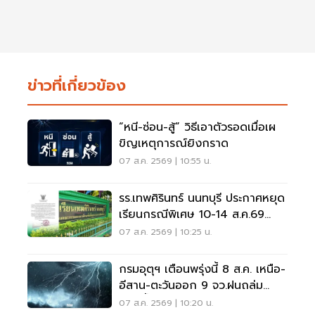
ข่าวที่เกี่ยวข้อง
“หนี-ซ่อน-สู้” วิธีเอาตัวรอดเมื่อเผ
ขิญเหตุการณ์ยิงกราด
07 ส.ค. 2569 | 10:55 น.
รร.เทพศิรินทร์ นนทบุรี ประกาศหยุด
เรียนกรณีพิเศษ 10-14 ส.ค.69
หลังเหตุกราดยิง
07 ส.ค. 2569 | 10:25 น.
กรมอุตุฯ เตือนพรุ่งนี้ 8 ส.ค. เหนือ-
อีสาน-ตะวันออก 9 จว.ฝนถล่ม
ระวังน้ำท่วมฉับพลัน
07 ส.ค. 2569 | 10:20 น.