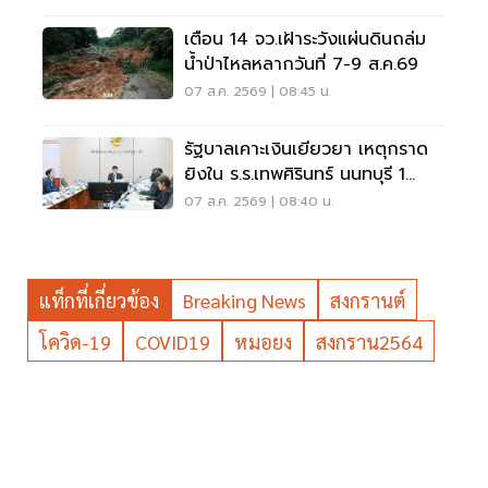
เตือน 14 จว.เฝ้าระวังแผ่นดินถล่ม
น้ำป่าไหลหลากวันที่ 7-9 ส.ค.69
07 ส.ค. 2569 | 08:45 น.
รัฐบาลเคาะเงินเยียวยา เหตุกราด
ยิงใน ร.ร.เทพศิรินทร์ นนทบุรี 1
แสน-1ล้าน
07 ส.ค. 2569 | 08:40 น.
แท็กที่เกี่ยวข้อง
Breaking News
สงกรานต์
โควิด-19
COVID19
หมอยง
สงกราน2564