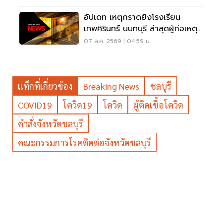
อัปเดท เหตุกราดยิงโรงเรียน
เทพศิรินทร์ นนทบุรี ล่าสุดผู้ก่อเหตุ
เสียชีวิตแล้ว
07 ส.ค. 2569 | 04:59 น.
แท็กที่เกี่ยวข้อง
Breaking News
ชลบุรี
COVID19
โควิด19
โควิด
ผู้ติดเชื้อโควิด
คำสั่งจังหวัดชลบุรี
คณะกรรมการโรคติดต่อจังหวัดชลบุรี