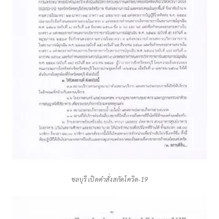
ชลบุรี เปิดคำสั่งสกัดโควิด-19