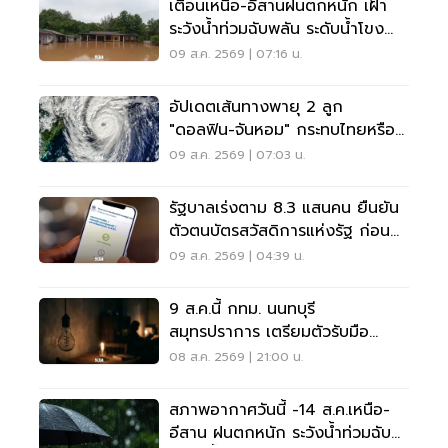
เตือนเหนือ-อีสานฝนตกหนัก เฝ้า
ระวังน้ำท่วมฉับพลัน ระดับน้ำโขง
เพิ่มสูง
09 ส.ค. 2569 | 07:16 น.
อัปเดตเส้นทางพายุ 2 ลูก
"ดอลฟิน-จันหอม" กระทบไทยหรือ
ไม่ เช็กเลย
09 ส.ค. 2569 | 07:03 น.
รัฐบาลเร่งตาม 8.3 แสนคน ยืนยัน
ตัวตนบัตรสวัสดิการแห่งรัฐ ก่อน
พลาดสิทธิ
09 ส.ค. 2569 | 04:39 น.
9 ส.ค.นี้ กทม. นนทบุรี
สมุทรปราการ เตรียมตัวรับมือ
'ไฟฟ้าดับ' หลายจุด
08 ส.ค. 2569 | 21:00 น.
สภาพอากาศวันนี้ -14 ส.ค.เหนือ-
อีสาน ฝนตกหนัก ระวังน้ำท่วมฉับ