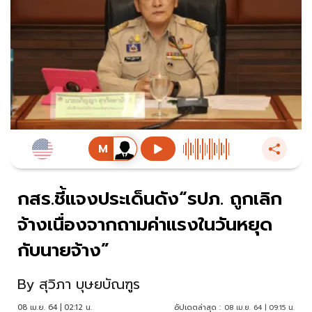
กสร.ชี้แจงประเด็นดัง“รปภ. ถูกเลิก
จ้างเนื่องจากถามค่าแรงในวันหยุด
กับนายจ้าง”
By
สุวิภา บุษยบัณฑูร
08 เม.ย. 64 | 02:12 น.
อัปเดตล่าสุด :
08 เม.ย. 64 | 09:15 น.