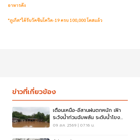
อาหารดัง
"ภูเก็ต"ได้รับวัคซีนโควิด-19 ครบ 100,000 โดสแล้ว
ข่าวที่เกี่ยวข้อง
เตือนเหนือ-อีสานฝนตกหนัก เฝ้า
ระวังน้ำท่วมฉับพลัน ระดับน้ำโขง
เพิ่มสูง
09 ส.ค. 2569 | 07:16 น.