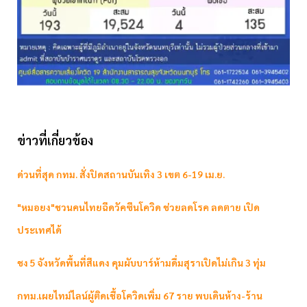
ข่าวที่เกี่ยวข้อง
ด่วนที่สุด กทม. สั่งปิดสถานบันเทิง 3 เขต 6-19 เม.ย.
"หมอยง"ชวนคนไทยฉีดวัคซีนโควิด ช่วยลดโรค ลดตาย เปิด
ประเทศได้
ชง 5 จังหวัดพื้นที่สีแดง คุมผับบาร์ห้ามดื่มสุราเปิดไม่เกิน 3 ทุ่ม
กทม.เผยไทม์ไลน์ผู้ติดเชื้อโควิดเพิ่ม 67 ราย พบเดินห้าง-ร้าน