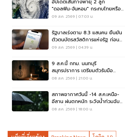
อัปเดตเส้นทางพายุ 2 ลูก
"ดอลฟิน-จันหอม" กระทบไทยหรือ
ไม่ เช็กเลย
09 ส.ค. 2569 | 07:03 น.
รัฐบาลเร่งตาม 8.3 แสนคน ยืนยัน
ตัวตนบัตรสวัสดิการแห่งรัฐ ก่อน
พลาดสิทธิ
09 ส.ค. 2569 | 04:39 น.
9 ส.ค.นี้ กทม. นนทบุรี
สมุทรปราการ เตรียมตัวรับมือ
'ไฟฟ้าดับ' หลายจุด
08 ส.ค. 2569 | 21:00 น.
สภาพอากาศวันนี้ -14 ส.ค.เหนือ-
อีสาน ฝนตกหนัก ระวังน้ำท่วมฉับ
พลัน น้ำป่าไหลหลาก
08 ส.ค. 2569 | 18:00 น.
แท็กที่เกี่ยวข้อง
Breaking News
โควิด-19