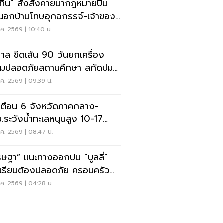
ุทิน" สั่งสังคายนากฎหมายปืน
อกบ้านโทษอุกฉกรรจ์-เจ้าของ
หนัก
ค. 2569 | 10:40 น.
บาล ขีดเส้น 90 วันยกเครื่อง
มปลอดภัยสถานศึกษา สกัดปม
่
ค. 2569 | 09:39 น.
เตือน 6 จังหวัดภาคกลาง-
.ระวังน้ำทะเลหนุนสูง 10-17
.69
ค. 2569 | 08:47 น.
รษฐา” แนะทางออกปม "บูลลี่"
เรียนต้องปลอดภัย ครอบครัว
งรับฟัง
ค. 2569 | 04:28 น.