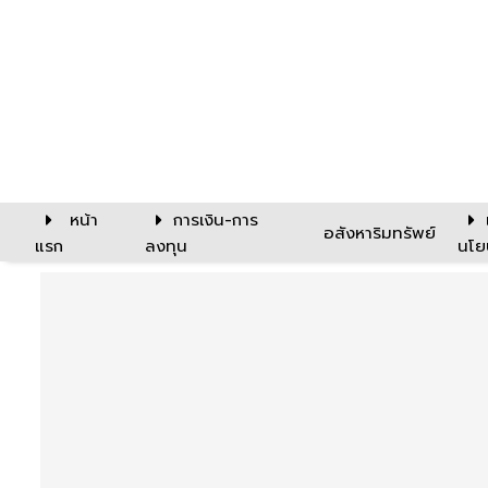
หน้า
การเงิน-การ
อสังหาริมทรัพย์
แรก
ลงทุน
นโย