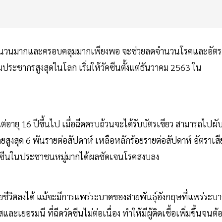
ในคนจำนวนมากและครอบคลุมมากเพียงพอ จะช่วยลดจำนวนโรคและอัตร
มประชากรสูงสุดในโลก เริ่มให้วัคซีนตั้งแต่ธันวาคม 2563 ใน
ต่อายุ 16 ปีขึ้นไป เมื่อฉีดครบถ้วนจะได้รับบัตรเขียว สามารถไปผั
เคยสูงสุด 6 พันรายต่อสัปดาห์ เหลือหลักร้อยรายต่อสัปดาห์ อัตราเสี
ดวัคซีนในประชาชนหมู่มากได้ผลชัดเจนโรคสงบลง
ียชีวิตลงได้ แม้จะมีการแพร่ระบาดของสายพันธุ์อังกฤษที่แพร่ระบ
เยอรมนี ที่ฉีดวัคซีนไม่ต่อเนื่อง ทำให้มีผู้ติดเชื้อเพิ่มขึ้นจนต้