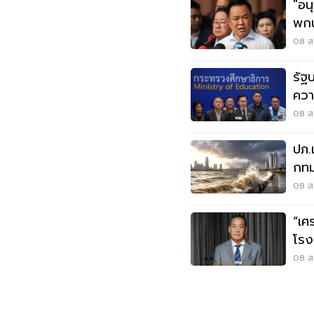
"อน
พกน
โดน
08 ส.
รัฐ
ควา
บูลลี
08 ส.
ปภ.
กทม
ส.ค
08 ส.
“เศ
โรง
ต้อ
08 ส.