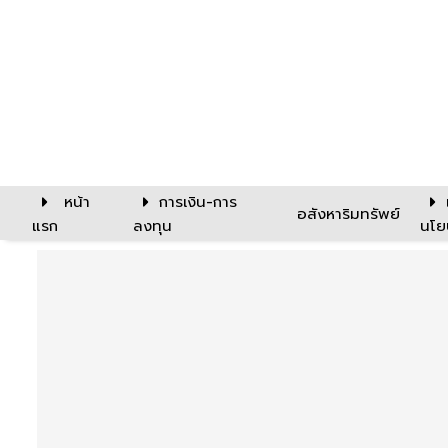
หน้า
การเงิน-การ
อสังหาริมทรัพย์
แรก
ลงทุน
นโย