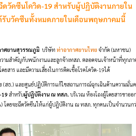
ีดวัคซีนโควิด-19 สำหรับผู้ปฏิบัติงานภายใน
้รับวัคซีนทั้งหมดภายในเดือนพฤษภาคมนี้
กาศยานสุวรรณภูมิ
บริษัท
ท่าอากาศยานไทย
จำกัด (มหาชน)
ห้ความสำคัญกับพนักงานและลูกจ้างทสภ. ตลอดจนเจ้าหน้าที่ทุกภา
ผู้โดยสาร และมีความเสี่ยงในการติดเชื้อโรคโควิด-19ได้
ข (สธ.) และศูนย์ปฏิบัติการแก้ไขสถานการณ์ฉุกเฉินด้านความมั่นค
ด-19
สำหรับ
ผู้ปฏิบัติงาน ณ ทสภ.
บริเวณ ห้องโถงผู้โดยสารขาออ
A) โดยจะฉีดวัคซีนให้แก่ผู้ปฎิบัติงาน ณ ทสภ. ทุกคนเป็นจำนวนกว