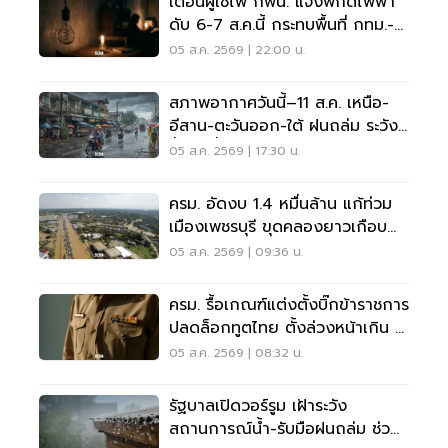
เตือนผู้ใช้ไฟ กฟน. แจ้งพิกัดไฟฟ้า
ดับ 6-7 ส.ค.นี้ กระทบพื้นที่ กทม.-
นนทบุรี-สมุทรปราการ
05 ส.ค. 2569 | 22:00 น.
สภาพอากาศวันนี้–11 ส.ค. เหนือ-
อีสาน-ตะวันออก-ใต้ ฝนถล่ม ระวัง
น้ำป่า น้ำท่วมขัง
05 ส.ค. 2569 | 17:30 น.
ครม. อัดงบ 1.4 หมื่นล้าน แก้ท่วม
เมืองเพชรบุรี ขุดคลองยาวเกือบ
40 กม.
05 ส.ค. 2569 | 09:36 น.
ครม. รื้อเกณฑ์แต่งตั้งบิ๊กข้าราชการ
ปลดล็อกทูตไทย ตั้งล่วงหน้าเกิน 2
เดือน
05 ส.ค. 2569 | 08:32 น.
รัฐบาลเปิดวอร์รูม เฝ้าระวัง
สถานการณ์น้ำ-รับมือฝนถล่ม ช่วย