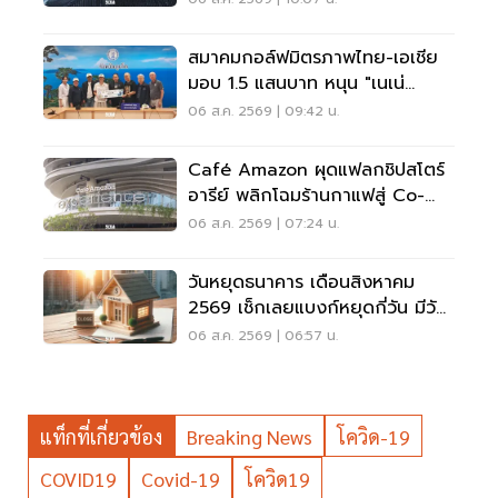
สมาคมกอล์ฟมิตรภาพไทย-เอเชีย
มอบ 1.5 แสนบาท หนุน "เนเน่
รอยัล" ลุยเวทีที่สหรัฐ
06 ส.ค. 2569 | 09:42 น.
Café Amazon ผุดแฟลกชิปสโตร์
อารีย์ พลิกโฉมร้านกาแฟสู่ Co-
Working Space ครบวงจร
06 ส.ค. 2569 | 07:24 น.
วันหยุดธนาคาร เดือนสิงหาคม
2569 เช็กเลยแบงก์หยุดกี่วัน มีวัน
หยุดยาวไหม
06 ส.ค. 2569 | 06:57 น.
แท็กที่เกี่ยวข้อง
Breaking News
โควิด-19
COVID19
Covid-19
โควิด19