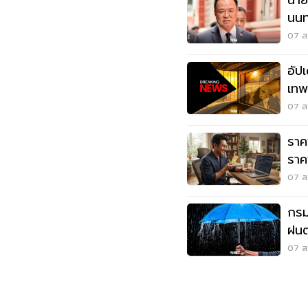
นาย
นนทบ
07 ส.
อัป
เทพศ
เสีย
07 ส.
ราค
ราค
ขาย 
07 ส.
กรม
ฝนต
เสี่
07 ส.