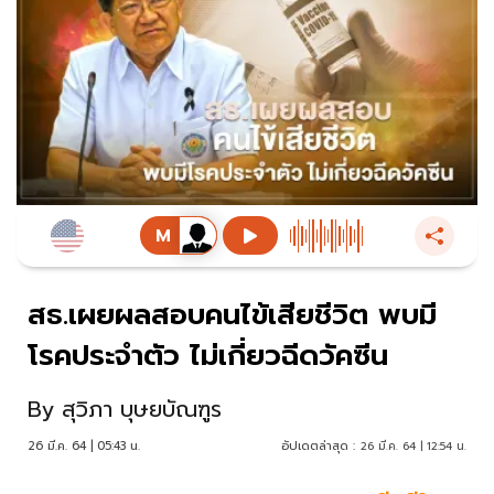
สธ.เผยผลสอบคนไข้เสียชีวิต พบมี
โรคประจำตัว ไม่เกี่ยวฉีดวัคซีน
By
สุวิภา บุษยบัณฑูร
26 มี.ค. 64 | 05:43 น.
อัปเดตล่าสุด :
26 มี.ค. 64 | 12:54 น.