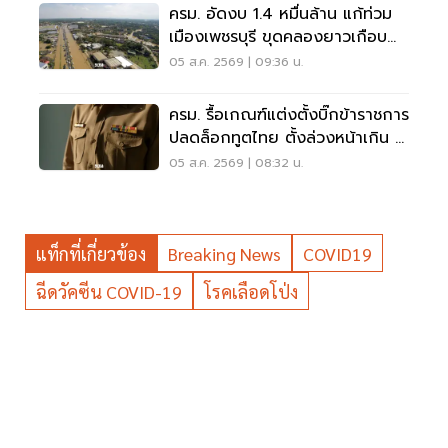
ครม. อัดงบ 1.4 หมื่นล้าน แก้ท่วม
เมืองเพชรบุรี ขุดคลองยาวเกือบ
40 กม.
05 ส.ค. 2569 | 09:36 น.
ครม. รื้อเกณฑ์แต่งตั้งบิ๊กข้าราชการ
ปลดล็อกทูตไทย ตั้งล่วงหน้าเกิน 2
เดือน
05 ส.ค. 2569 | 08:32 น.
แท็กที่เกี่ยวข้อง
Breaking News
COVID19
ฉีดวัคซีน COVID-19
โรคเลือดโป่ง