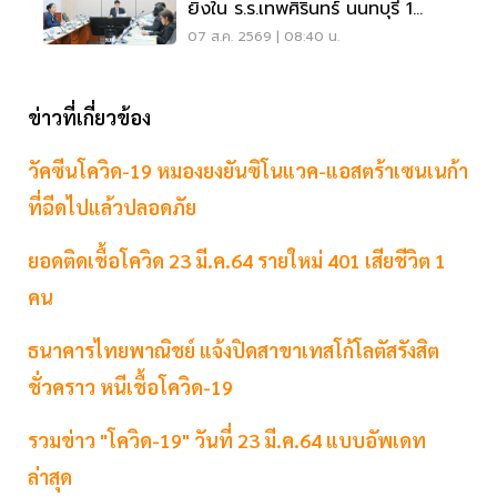
ยิงใน ร.ร.เทพศิรินทร์ นนทบุรี 1
แสน-1ล้าน
07 ส.ค. 2569 | 08:40 น.
ข่าวที่เกี่ยวข้อง
วัคซีนโควิด-19 หมองยงยันซิโนแวค-แอสตร้าเซนเนก้า
ที่ฉีดไปแล้วปลอดภัย
ยอดติดเชื้อโควิด 23 มี.ค.64 รายใหม่ 401 เสียชีวิต 1
คน
ธนาคารไทยพาณิชย์ แจ้งปิดสาขาเทสโก้โลตัสรังสิต
ชั่วคราว หนีเชื้อโควิด-19
รวมข่าว "โควิด-19" วันที่ 23 มี.ค.64 แบบอัพเดท
ล่าสุด