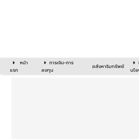
หน้า
การเงิน-การ
อสังหาริมทรัพย์
แรก
ลงทุน
นโย