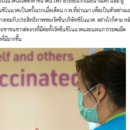
ซิโนแวคไม่ได้ตกต่ำขนาดนี้ เพราะระยะแรกเมื่อนางแครี แลม ผู้
ซิโนแวคเป็นครั้งแรกเมื่อเดือน ก.พ.ที่ผ่านมา เพื่อเป็นตัวอย่างแ
ล่าวยอมรับประสิทธิภาพของวัคซีนบริษัทซิโนแวค อย่างไรก็ตาม หล
งประชาชนชาวฮ่องกงที่มีต่อทั้งวัคซีนซิโนแวคและแผนการระดมฉีด
ี่มีมากขึ้น