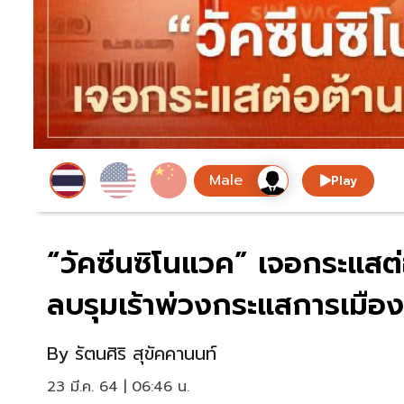
Play
“วัคซีนซิโนแวค” เจอกระแสต่
ลบรุมเร้าพ่วงกระแสการเมือง
By
รัตนศิริ สุขัคคานนท์
23 มี.ค. 64 | 06:46 น.