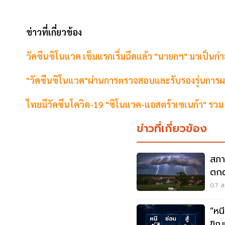
ข่าวที่เกี่ยวข้อง
วัคซีนซิโนแวค เข็มแรกเริ่มฉีดแล้ว "นายกฯ" มาเป็นกำล
"วัคซีนซิโนแวค"ผ่านการตรวจสอบและรับรองรุ่นการผ
ไทยมีวัคซีนโควิด-19 "ซิโนแวค-แอสตร้าเซเนก้า" รวม
ข่าวที่เกี่ยวข้อง
สภา
ตกต
ตกห
07 ส.
“หนี-ซ่อน-
ขิญ