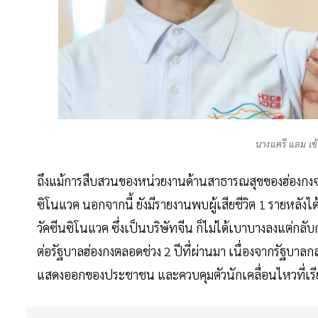
นางแครี แลม เข
ถึงแม้การสืบสวนของหน่วยงานด้านสาธารณสุขของฮ่องกงจะยืนยั
ซิโนแวค นอกจากนี้ ยังมีรายงานพบผู้เสียชีวิต 1 รายหลังไ
วัคซีนซิโนแวค ซึ่งเป็นบริษัทจีน ก็ไม่ได้เบาบางลงแต่กล
ต่อรัฐบาลฮ่องกงตลอดช่วง 2 ปีที่ผ่านมา เนื่องจากรัฐบาล
แสดงออกของประชาชน และควบคุมตัวนักเคลื่อนไหวที่เรีย