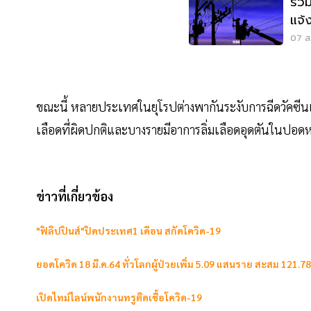
รวม
แจ้
สมุ
07 ส.
ขณะนี้ หลายประเทศในยุโรปต่างพากันระงับการฉีดวัคซีนแอ
เลือดที่ผิดปกติและบางรายมีอาการลิ่มเลือดอุดตันในปอดหล
ข่าวที่เกี่ยวข้อง
"ฟิลิปปินส์"ปิดประเทศ1 เดือน สกัดโควิด-19
ยอดโควิด 18 มี.ค.64 ทั่วโลกผู้ป่วยเพิ่ม 5.09 แสนราย สะสม 121.7
เปิดไทม์ไลน์พนักงานทรูติดเชื้อโควิด-19