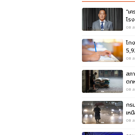
“เศ
โรง
ต้อ
08 ส.
โกง
5,9
ปปง
08 ส.
สภา
ตกห
ท่ว
08 ส.
กรม
เหน
เมต
08 ส.