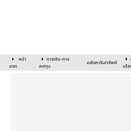
หน้า
การเงิน-การ
อสังหาริมทรัพย์
แรก
ลงทุน
นโย