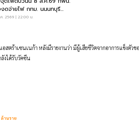
จุดไฟดับวันนี้ 8 ส.ค.69 กฟน.
งงดจ่ายไฟ กทม. นนนทบุรี
ทรปราการ
ค. 2569 | 22:00 น.
สตร้าเซนเนก้า หลังมีรายงานว่า มีผู้เสียชีวิตจากอาการแข็งตัวข
ังได้รับวัคซีน
8 ล้านราย