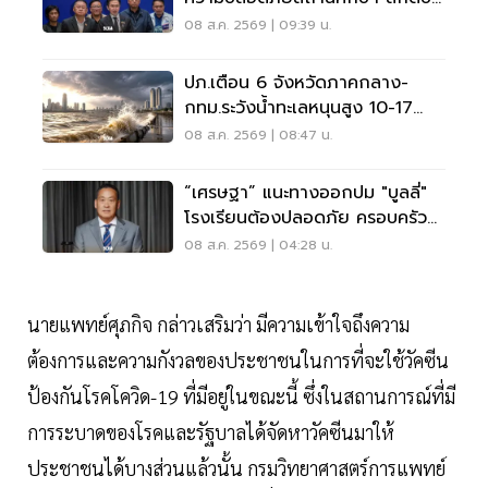
บูลลี่
08 ส.ค. 2569 | 09:39 น.
ปภ.เตือน 6 จังหวัดภาคกลาง-
กทม.ระวังน้ำทะเลหนุนสูง 10-17
ส.ค.69
08 ส.ค. 2569 | 08:47 น.
“เศรษฐา” แนะทางออกปม "บูลลี่"
โรงเรียนต้องปลอดภัย ครอบครัว
ต้องรับฟัง
08 ส.ค. 2569 | 04:28 น.
นายแพทย์ศุภกิจ กล่าวเสริมว่า มีความเข้าใจถึงความ
ต้องการและความกังวลของประชาชนในการที่จะใช้วัคซีน
ป้องกันโรคโควิด-19 ที่มีอยู่ในขณะนี้ ซึ่งในสถานการณ์ที่มี
การระบาดของโรคและรัฐบาลได้จัดหาวัคซีนมาให้
ประชาชนได้บางส่วนแล้วนั้น กรมวิทยาศาสตร์การแพทย์