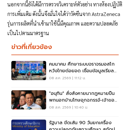
นอกจากนี้ยังได้มีการตรวจวิเคราะห์ตัวอย่าง ทางห้องปฏิบัติ
การเพิ่มเติม ดังนั้นจึงมั่นใจได้ว่าวัคซีนจาก AstraZeneca
รุ่นการผลิตที่นำเข้ามาใช้นี้มีคุณภาพ และความปลอดภัย
เป็นไปตามมาตรฐาน
ข่าวที่เกี่ยวข้อง
คมนาคม ศึกษาระบบจราจรมอสโก
หวังไทยต่อยอด เชื่อมข้อมูลเรียล
ไทม์ แก้รถติด
08 ส.ค. 2569 | 11:12 น.
"อนุทิน" สั่งสังคายนากฎหมายปืน
พกนอกบ้านโทษอุกฉกรรจ์-เจ้าของ
โดนหนัก
08 ส.ค. 2569 | 10:40 น.
รัฐบาล ขีดเส้น 90 วันยกเครื่อง
ความปลอดภัยสถานศึกษา สกัดปม