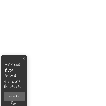
×
เราใช้คุกกี้
เพื่อให้
เว็บไซต์
ทำงานได้ดี
ขึ้น
เพิ่มเติม
ยอมรับ
ตั้งค่า