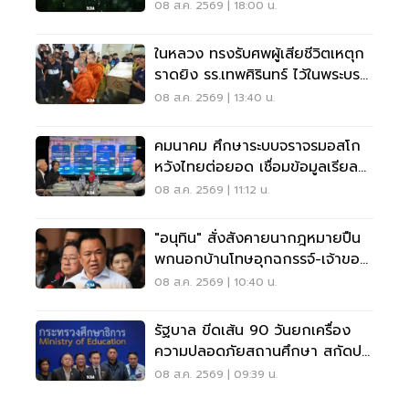
พลัน น้ำป่าไหลหลาก
08 ส.ค. 2569 | 18:00 น.
ในหลวง ทรงรับศพผู้เสียชีวิตเหตุก
ราดยิง รร.เทพศิรินทร์ ไว้ในพระบรม
ราชานุเคราะห์
08 ส.ค. 2569 | 13:40 น.
คมนาคม ศึกษาระบบจราจรมอสโก
หวังไทยต่อยอด เชื่อมข้อมูลเรียล
ไทม์ แก้รถติด
08 ส.ค. 2569 | 11:12 น.
"อนุทิน" สั่งสังคายนากฎหมายปืน
พกนอกบ้านโทษอุกฉกรรจ์-เจ้าของ
โดนหนัก
08 ส.ค. 2569 | 10:40 น.
รัฐบาล ขีดเส้น 90 วันยกเครื่อง
ความปลอดภัยสถานศึกษา สกัดปม
บูลลี่
08 ส.ค. 2569 | 09:39 น.