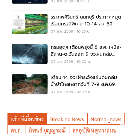
07 ส.ค. 2569 | 10:55 น.
รร.เทพศิรินทร์ นนทบุรี ประกาศหยุด
เรียนกรณีพิเศษ 10-14 ส.ค.69
หลังเหตุกราดยิง
07 ส.ค. 2569 | 10:25 น.
กรมอุตุฯ เตือนพรุ่งนี้ 8 ส.ค. เหนือ-
อีสาน-ตะวันออก 9 จว.ฝนถล่ม
ระวังน้ำท่วมฉับพลัน
07 ส.ค. 2569 | 10:20 น.
เตือน 14 จว.เฝ้าระวังแผ่นดินถล่ม
น้ำป่าไหลหลากวันที่ 7-9 ส.ค.69
07 ส.ค. 2569 | 08:45 น.
แท็กที่เกี่ยวข้อง
Breaking News
Normal_news
ศปถ.
นิพนธ์ บุญญามณี
ลดอุบัติเหตุทางถนน