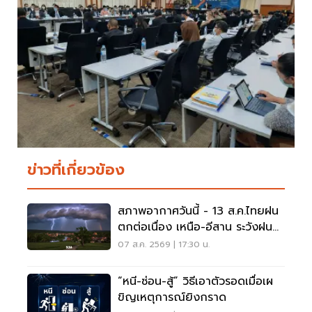
ข่าวที่เกี่ยวข้อง
สภาพอากาศวันนี้ - 13 ส.ค.ไทยฝน
ตกต่อเนื่อง เหนือ-อีสาน ระวังฝน
ตกหนักมากบางแห่ง
07 ส.ค. 2569 | 17:30 น.
“หนี-ซ่อน-สู้” วิธีเอาตัวรอดเมื่อเผ
ขิญเหตุการณ์ยิงกราด