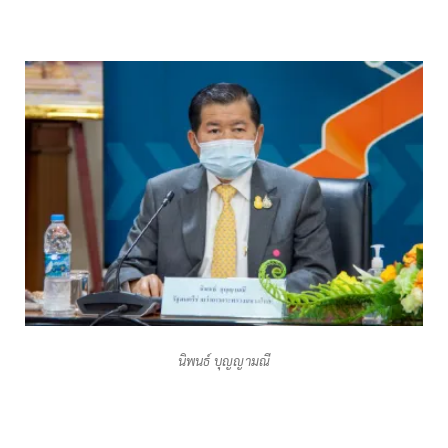
นิพนธ์ บุญญามณี