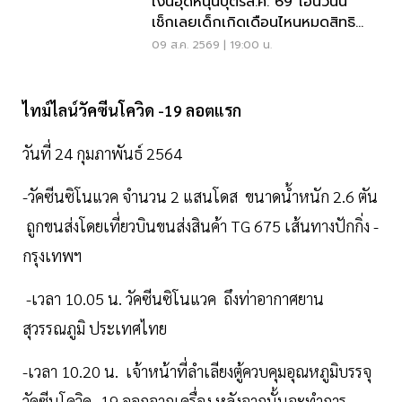
เงินอุดหนุนบุตรส.ค. 69 โอนวันนี้
เช็กเลยเด็กเกิดเดือนไหนหมดสิทธิ
รับเงินเยียวยา
09 ส.ค. 2569 | 19:00 น.
ไทม์ไลน์วัคซีนโควิด -19
ลอตแรก
วันที่ 24 กุมภาพันธ์ 2564
-วัคซีนซิโนแวค จำนวน 2 แสนโดส ขนาดน้ำหนัก 2.6 ตัน
ถูกขนส่งโดยเที่ยวบินขนส่งสินค้า TG 675 เส้นทางปักกิ่ง -
กรุงเทพฯ
-เวลา 10.05 น. วัคซีนซิโนแวค ถึงท่าอากาศยาน
สุวรรณภูมิ ประเทศไทย
-เวลา 10.20 น. เจ้าหน้าที่ลำเลียงตู้ควบคุมอุณหภูมิบรรจุ
วัคซีนโควิด -19 ออกจากเครื่อง หลังจากนั้นจะทำการ