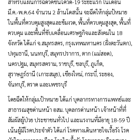
สำหรับแผนการฉีดวัคชีนโควิด-19 ระยะแรก ในเดือน
มี.ค.-พ.ค.64 จำนวน 2 ล้านโดสนั้น จะฉีดให้กลุ่มป้หมาย
ในพื้นที่ควบคุมสูงสุดและข้มงวด, พื้นที่ควบคุมสูงสุด, พื้นที่
ควบคุม และพื้นที่ขับเคลื่อนเศรษฐกิจและสังคมใน 18
จังหวัด ได้แก่ จ.สมุทรสคร, กรุงเทพมหานคร (ฝั่งตะวันตก),
ปทุมธานี, นนทบุรี, สมุทรปราการ, ตาก (แม่สอด),
นครปฐม, สมุทรสคราม, ราชบุรี, ชลบุรี, ภูเก็ต,
สุราษฎร์ธานี (เกาะสมุย), เชียงใหม่, กระบี่, ระยอง,
จันทบุรี, ตราด และเพชรบุรี
โดยฉีดให้กลุ่มเป้าหมาย ได้แก่ บุคลากรทางการแพทย์และ
สาธารณสุขด่านหน้า อสม. บุคลกรด่านหน้า เจ้าหน้าที่ที่
สัมผัสผู้ป่วย ประชาชนทั่วไป และแรงานที่มีอายุ 18-59 ปี
เน้นผู้มีโรคประจำตัว ได้แก่ โรคทางเดินหายใจเรื้อรัง โรค