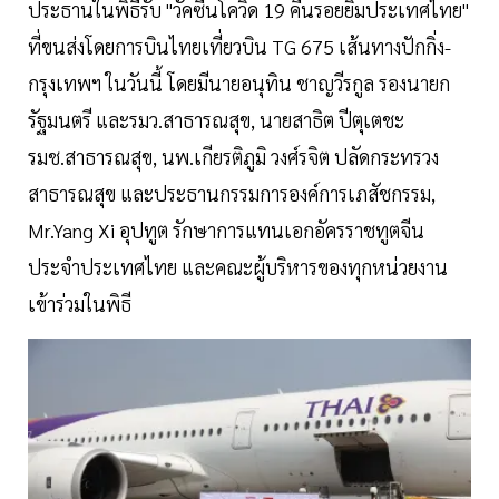
ประธานในพิธีรับ "วัคซีนโควิด 19 คืนรอยยิ้มประเทศไทย"
ที่ขนส่งโดยการบินไทยเที่ยวบิน TG 675 เส้นทางปักกิ่ง-
กรุงเทพฯ ในวันนี้ โดยมีนายอนุทิน ชาญวีรกูล รองนายก
รัฐมนตรี และรมว.สาธารณสุข, นายสาธิต ปีตุเตชะ
รมช.สาธารณสุข, นพ.เกียรติภูมิ วงศ์รจิต ปลัดกระทรวง
สาธารณสุข และประธานกรรมการองค์การเภสัชกรรม,
Mr.Yang Xi อุปทูต รักษาการแทนเอกอัครราชทูตจีน
ประจำประเทศไทย และคณะผู้บริหารของทุกหน่วยงาน
เข้าร่วมในพิธี