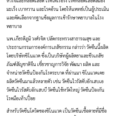
หัวใจและหลอดเลือด โรคไตเรื้อรัง โรคหลอดเลือดสมอง
มะเร็ง เบาหวาน และโรคอ้วน โดยให้แพทย์เป็นผู้ประเมิน
และคัดเลือกจากฐานข้อมูลการเข้ารักษาพยาบาลในโรง
พยาบาล
นพ.เกียรติภูมิ วงศ์รจิต ปลัดกระทรวงสาธารณสุข และ
ประธานกรรมการองค์การเภสัชกรรม กล่าวว่า วัคซีนนี้ผลิต
โดยบริษัทซิโนแวค ซึ่งเป็นบริษัทผู้ผลิตยาและชีวเภสัช
ภัณฑ์สัญชาติจีน เชี่ยวชาญการวิจัย พัฒนา ผลิต และ
จำหน่ายวัคชีนป้องกันโรคระบาด ที่ผ่านมา ซิโนแวคเคย
ผลิตวัคซีนมาแล้วหลายตัว เช่น วัคซีนไวรัสตับอักเสบเอ
วัคซีนไวรัสตับอักเสบบี วัคซีนไข้หวัดใหญ่ วัคซีนป้องกัน
โรคมือเท้าเปื่อย
สำหรับวัคซีนโควิดของซิโนแวค เป็นวัคซีนเชื้อตายที่มีชื่อ