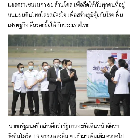
แอสตราเซนเนกา 61 ล้านโดส เพื่อฉีดให้กับทุกคนที่อยู่
บนแผ่นดินไทยโดยสมัครใจ เพื่อสร้างภูมิคุ้มกันโรค ฟื้น
เศรษฐกิจ คืนรอยยิ้มให้กับประเทศไทย
นายกรัฐมนตรี กล่าวอีกว่า รัฐบาลจะยังเดินหน้าจัดหา
วัคซีนโควิด-19 จากแหล่งอื่น ๆ เข้ามาเพิ่มเติม ควบคู่ไป