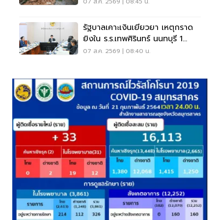
07 ส.ค. 2569 | 08:45 น.
รัฐบาลเคาะเงินเยียวยา เหตุกราด
ยิงใน ร.ร.เทพศิรินทร์ นนทบุรี 1
แสน-1ล้าน
07 ส.ค. 2569 | 08:40 น.