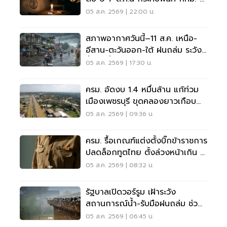
นนทบุรี-สมุทรปราการ
05 ส.ค. 2569 | 22:00 น.
สภาพอากาศวันนี้–11 ส.ค. เหนือ-
อีสาน-ตะวันออก-ใต้ ฝนถล่ม ระวัง
น้ำป่า น้ำท่วมขัง
05 ส.ค. 2569 | 17:30 น.
ครม. อัดงบ 1.4 หมื่นล้าน แก้ท่วม
เมืองเพชรบุรี ขุดคลองยาวเกือบ
40 กม.
05 ส.ค. 2569 | 09:36 น.
ครม. รื้อเกณฑ์แต่งตั้งบิ๊กข้าราชการ
ปลดล็อกทูตไทย ตั้งล่วงหน้าเกิน 2
เดือน
05 ส.ค. 2569 | 08:32 น.
รัฐบาลเปิดวอร์รูม เฝ้าระวัง
สถานการณ์น้ำ-รับมือฝนถล่ม ช่วย
เหลือปชช. 24 ชม.
05 ส.ค. 2569 | 06:45 น.