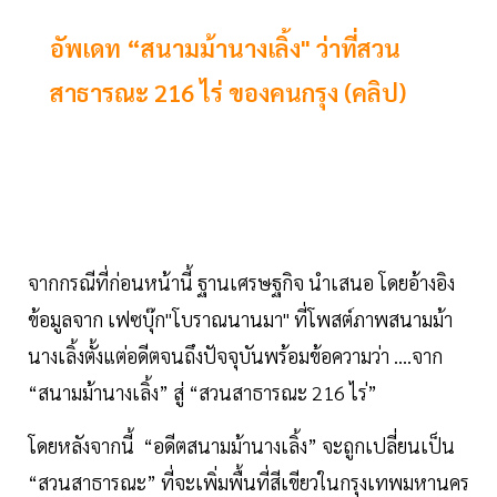
อัพเดท “สนามม้านางเลิ้ง" ว่าที่สวน
สาธารณะ 216 ไร่ ของคนกรุง (คลิป)
จากกรณีที่ก่อนหน้านี้ ฐานเศรษฐกิจ นำเสนอ โดยอ้างอิง
ข้อมูลจาก เฟซบุ๊ก"โบราณนานมา" ที่โพสต์ภาพสนามม้า
นางเลิ้งตั้งแต่อดีตจนถึงปัจจุบันพร้อมข้อความว่า ....จาก
“สนามม้านางเลิ้ง” สู่ “สวนสาธารณะ 216 ไร่”
โดยหลังจากนี้ “อดีตสนามม้านางเลิ้ง” จะถูกเปลี่ยนเป็น
“สวนสาธารณะ” ที่จะเพิ่มพื้นที่สีเขียวในกรุงเทพมหานคร