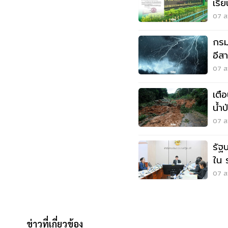
เรี
เหต
07 ส.
กรมอ
อีส
ระว
07 ส.
เตื
น้ำ
07 ส.
รัฐ
ใน 
แสน
07 ส.
ข่าวที่เกี่ยวข้อง