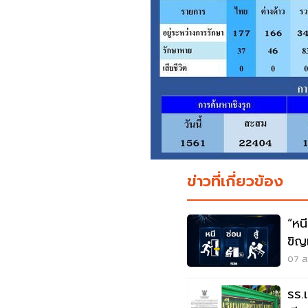
ข่าวที่เกี่ยวข้อง
“หนี-ซ่อน-
ขิญ
07 ส.
รร.