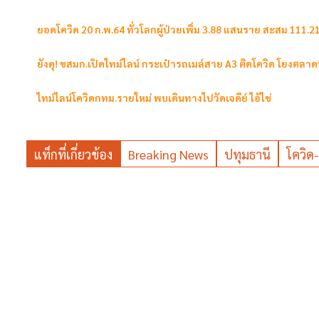
ยอดโควิด 20 ก.พ.64 ทั่วโลกผู้ป่วยเพิ่ม 3.88 แสนราย สะสม 111.2
ยังดุ! ขสมก.เปิดไทม์ไลน์ กระเป๋ารถเมล์สาย A3 ติดโควิด โยงตลา
ไทม์ไลน์โควิดกทม.รายใหม่ พบเดินทางไปวัดเจดีย์ ไอ้ไข่
แท็กที่เกี่ยวข้อง
Breaking News
ปทุมธานี
โควิด