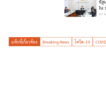
รัฐ
ใน 
แสน
07 ส.
แท็กที่เกี่ยวข้อง
Breaking News
โควิด-19
COVI