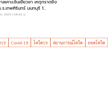
บาลเคาะเงินเยียวยา เหตุกราดยิง
ร.ร.เทพศิรินทร์ นนทบุรี 1
-1ล้าน
ค. 2569 | 08:40 น.
D19
Covid-19
โควิด19
สถานการณ์โควิด
ยอดโควิด