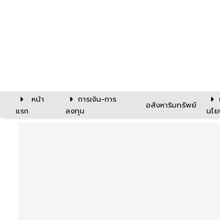
หน้า
การเงิน-การ
อสังหาริมทรัพย์
แรก
ลงทุน
นโย