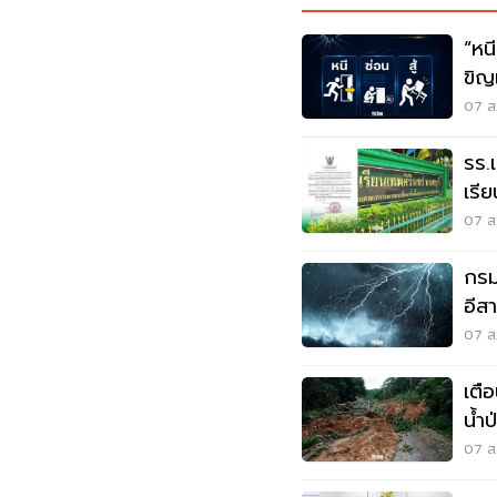
“หนี-ซ่อน-
ขิญ
07 ส.
รร.
เรี
เหต
07 ส.
กรมอ
อีส
ระว
07 ส.
เตื
น้ำ
07 ส.