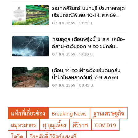
รร.เทพศิรินทร์ นนทบุรี ประกาศหยุด
เรียนกรณีพิเศษ 10-14 ส.ค.69
หลังเหตุกราดยิง
07 ส.ค. 2569 | 10:25 น.
กรมอุตุฯ เตือนพรุ่งนี้ 8 ส.ค. เหนือ-
อีสาน-ตะวันออก 9 จว.ฝนถล่ม
ระวังน้ำท่วมฉับพลัน
07 ส.ค. 2569 | 10:20 น.
เตือน 14 จว.เฝ้าระวังแผ่นดินถล่ม
น้ำป่าไหลหลากวันที่ 7-9 ส.ค.69
07 ส.ค. 2569 | 08:45 น.
แท็กที่เกี่ยวข้อง
Breaking News
ฐานเศรษฐกิจ
สมุทรสาคร
ศุ บุญเลี้ยง
ศิริราช
COVID19
โควิด
วีระศักดิ์ วิจิตร์แสงศรี