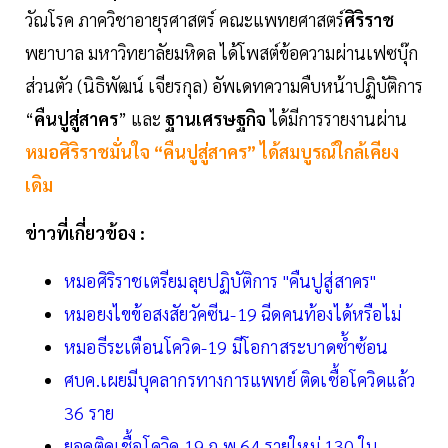
วัณโรค ภาควิชาอายุรศาสตร์ คณะแพทยศาสตร์
ศิริราช
พยาบาล มหาวิทยาลัยมหิดล ได้โพสต์ข้อความผ่านเฟซบุ๊ก
ส่วนตัว (นิธิพัฒน์ เจียรกุล) อัพเดทความคืบหน้าปฏิบัติการ
“
คืนปูสู่สาคร
” และ
ฐานเศรษฐกิจ
ได้มีการรายงานผ่าน
หมอศิริราชมั่นใจ “คืนปูสู่สาคร” ได้สมบูรณ์ใกล้เคียง
เดิม
ข่าวที่เกี่ยวข้อง :
หมอศิริราชเตรียมลุยปฏิบัติการ "คืนปูสู่สาคร"
หมอยงไขข้อสงสัยวัคซีน-19 ฉีดคนท้องได้หรือไม่
หมอธีระเตือนโควิด-19 มีโอกาสระบาดซ้ำซ้อน
ศบค.เผยมีบุคลากรทางการแพทย์ ติดเชื้อโควิดแล้ว
36 ราย
ยอดติดเชื้อโควิด 19 ก.พ.64 รายใหม่ 130 ใน