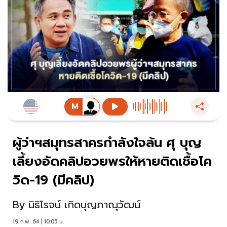
ผู้ว่าฯสมุทรสาครกำลังใจล้น ศุ บุญ
เลี้ยงอัดคลิปอวยพรให้หายติดเชื้อโค
วิด-19 (มีคลิป)
By
นิธิโรจน์ เกิดบุญภาณุวัฒน์
19 ก.พ. 64 | 10:05 น.