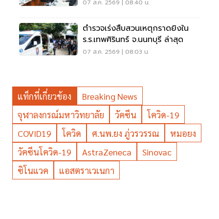
แสน-1ล้าน
07 ส.ค. 2569 | 08:40 น.
ตำรวจเร่งสืบสวนเหตุกราดยิงใน
ร.ร.เทพศิรินทร์ จ.นนทบุรี ล่าสุด
07 ส.ค. 2569 | 08:03 น.
แท็กที่เกี่ยวข้อง
Breaking News
จุฬาลงกรณ์มหาวิทยาลัย
วัคซีน
โควิด-19
COVID19
โควิด
ศ.นพ.ยง ภู่วรวรรณ
หมอยง
วัคซีนโควิด-19
AstraZeneca
Sinovac
ซิโนแวค
แอสตราเวเนกา