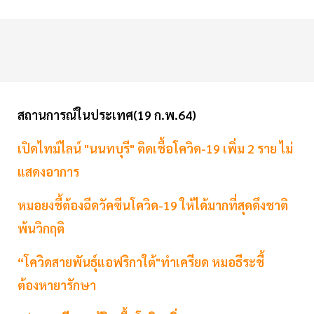
สถานการณ์ในประเทศ(19 ก.พ.64)
เปิดไทม์ไลน์ "นนทบุรี" ติดเชื้อโควิด-19 เพิ่ม 2 ราย ไม่
แสดงอาการ
หมอยงชี้ต้องฉีดวัคซีนโควิด-19 ให้ได้มากที่สุดดึงชาติ
พ้นวิกฤติ
“โควิดสายพันธุ์แอฟริกาใต้"ทำเครียด หมอธีระชี้
ต้องหายารักษา