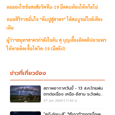
หมอยงไขข้อสงสัยวัคซีน-19 ฉีดคนท้องได้หรือไม่
หมอศิริราชมั่นใจ “คืนปูสู่สาคร” ได้สมบูรณ์ใกล้เคียง
เดิม
ผู้ว่าฯสมุทรสาครกำลังใจล้น ศุ บุญเลี้ยงอัดคลิปอวยพร
ให้หายติดเชื้อโควิด-19 (มีคลิป)
ข่าวที่เกี่ยวข้อง
สภาพอากาศวันนี้ - 13 ส.ค.ไทยฝน
ตกต่อเนื่อง เหนือ-อีสาน ระวังฝน
ตกหนักมากบางแห่ง
07 ส.ค. 2569 | 17:30 น.
“หนี-ซ่อน-สู้” วิธีเอาตัวรอดเมื่อเผ