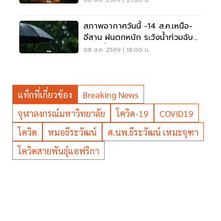
08 ส.ค. 2569 | 21:00 น.
สภาพอากาศวันนี้ -14 ส.ค.เหนือ-
อีสาน ฝนตกหนัก ระวังน้ำท่วมฉับ
พลัน น้ำป่าไหลหลาก
08 ส.ค. 2569 | 18:00 น.
แท็กที่เกี่ยวข้อง
Breaking News
จุฬาลงกรณ์มหาวิทยาลัย
โควิด-19
COVID19
โควิด
หมอธีระวัฒน์
ศ.นพ.ธีระวัฒน์ เหมะจุฑา
โควิดสายพันธุ์แอฟริกา