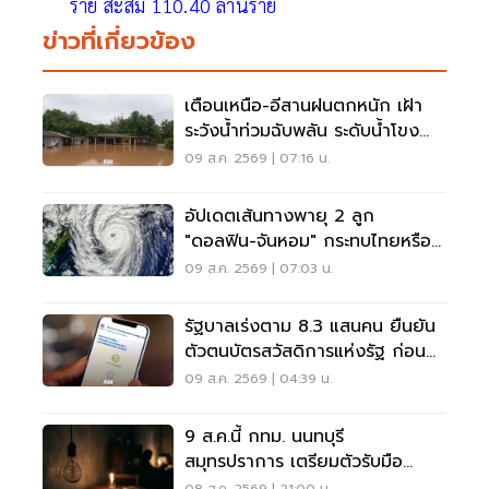
ราย สะสม 110.40 ล้านราย
ข่าวที่เกี่ยวข้อง
เตือนเหนือ-อีสานฝนตกหนัก เฝ้า
ระวังน้ำท่วมฉับพลัน ระดับน้ำโขง
เพิ่มสูง
09 ส.ค. 2569 | 07:16 น.
อัปเดตเส้นทางพายุ 2 ลูก
"ดอลฟิน-จันหอม" กระทบไทยหรือ
ไม่ เช็กเลย
09 ส.ค. 2569 | 07:03 น.
รัฐบาลเร่งตาม 8.3 แสนคน ยืนยัน
ตัวตนบัตรสวัสดิการแห่งรัฐ ก่อน
พลาดสิทธิ
09 ส.ค. 2569 | 04:39 น.
9 ส.ค.นี้ กทม. นนทบุรี
สมุทรปราการ เตรียมตัวรับมือ
'ไฟฟ้าดับ' หลายจุด